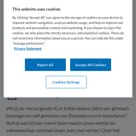
This website uses cookies
1 vacature gevonden
By clicking “Accept All” you agree to the storage of cookies on your device to
improve website navigation, analyze website usage, and help us improve our
products and personalize content and marketing. If you choose to reject the
cookies, we only place the strictly necessary and analytical cookies. These do
not record any information about you as a person. You can indicate this under
Verzorgende IG | VVT
"manage preferences"
Privacy Statement
Happy Nurse
,
Eefde
Reject All
Accept All Cookies
MBO
Cookies Settings
Parttime
Vaste aanstelling
Wil jij als Verzorgende IG in Eefde iedere cliënt een glimlach
bezorgen en zelf genieten van flexibele uren in loondienst?
Sluit je aan bij een warm team waarin jouw welzijn en
vakmanschap centraal staan, lees snel verder! Over het