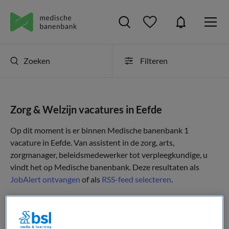
Zoeken
Filteren
Zorg & Welzijn vacatures in Eefde
Op dit moment is er binnen Medische banenbank 1
vacature in Eefde. Van assistent in de zorg, arts,
zorgmanager, beleidsmedewerker tot verpleegkundige, u
vindt het op Medische banenbank. Deze resultaten als
JobAlert ontvangen
of als
RSS-feed selecteren
.
JobAlert instellen