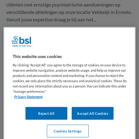
cliënten met ernstige psychiatrische aandoeningen op
verschillende afdelingen op onze locatie Veldwijk in Ermelo.
Vanuit jouw expertise draag je bij aan het...
Bewaren
Bekijk vacature
03-08-2026
This website uses cookies
By clicking “Accept All” you agree to the storage of cookies on your device to
Ambulant Begeleider
improve website navigation, analyze website usage, and help us improve our
products and personalize content and marketing. If you choose to reject the
cookies, we only place the strictly necessary and analytical cookies. These do
GGz Centraal
,
Ermelo
not record any information about you as a person. You can indicate this under
"manage preferences"
Privacy Statement
MBO
Fulltime
Reject All
Accept All Cookies
Tijdelijk dienstverband
Cookies Settings
Cliënten in de regio Noord-Veluwe begeleiden naar meer