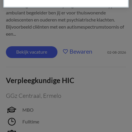
zelfstandigheid en herstel. Jij zorgt ervoor. Zo werk jij Als
ambulant begeleider ben jij er voor thuiswonende
adolescenten en ouderen met psychiatrische klachten.
Bijvoorbeeld cliënten met een autismespectrumstoornis of
een...
Bewaren
Bekijk vacature
02-08-2026
Verpleegkundige HIC
GGz Centraal
,
Ermelo
MBO
Fulltime