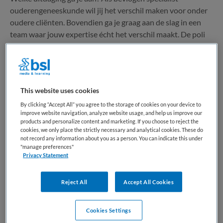
ouderengeneeskunde wil jij het verschil maken voor onder
oudere cliënten. Bovendien ga je graag aan de slag in een
team waar jouw expertise écht het verschil maakt. De poli
ouderen in Gouda zoekt een zelfstandige...
Bewaren
Bekijk vacature
Eergisteren
This website uses cookies
By clicking “Accept All” you agree to the storage of cookies on your device to
improve website navigation, analyze website usage, and help us improve our
Psychiater kind & jeugd impegno
products and personalize content and marketing. If you choose to reject the
cookies, we only place the strictly necessary and analytical cookies. These do
not record any information about you as a person. You can indicate this under
"manage preferences"
BKV
,
Gouda
Privacy Statement
WO
Reject All
Accept All Cookies
Fulltime
Cookies Settings
Vaste aanstelling