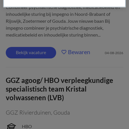
Combineer psychiatrische diagnostiek, medicatiebeleid en
inhoudelijke sturing bij impegno in Noord-Brabant of
Rijswijk, Zoetermeer of Gouda. Jouw nieuwe baan Bij
impegno combineer je psychiatrische diagnostiek,
medicatiebeleid en inhoudelijke sturing binnen...
Bewaren
Bekijk vacature
04-08-2026
GGZ agoog/ HBO verpleegkundige
specialistisch team Kristal
volwassenen (LVB)
GGZ Rivierduinen
,
Gouda
HBO