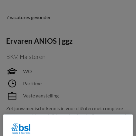
7 vacatures gevonden
Ervaren ANIOS | ggz
BKV
,
Halsteren
WO
Parttime
Vaste aanstelling
Zet jouw medische kennis in voor cliënten met complexe
zorgvragen. Als arts kijk je verder dan de diagnose en maak
je iedere dag het verschil. Jouw nieuwe baan Als basisarts
lever je medische zorg aan klinisch opgenomen cliënten