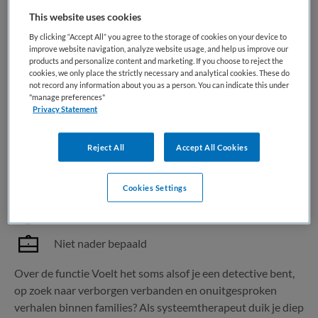
binnen de ggz. De nadruk ligt op het...
This website uses cookies
By clicking “Accept All” you agree to the storage of cookies on your device to
Bewaren
Bekijk vacature
Eergisteren
improve website navigation, analyze website usage, and help us improve our
products and personalize content and marketing. If you choose to reject the
cookies, we only place the strictly necessary and analytical cookies. These do
not record any information about you as a person. You can indicate this under
"manage preferences"
Privacy Statement
Systeemtherapeut
Reject All
Accept All Cookies
Maandag
,
Halsteren
WO
Cookies Settings
Niet nader bepaald
Niet nader bepaald
Over de functie Voelt het soms alsof je een detective bent,
op zoek naar verborgen verbanden en onuitgesproken
verhalen binnen families? Als systeemtherapeut duik je diep