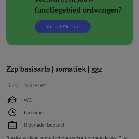
functiegebied ontvangen?
Stel JobAlert in!
Zzp basisarts | somatiek | ggz
BKV
,
Halsteren
WO
Parttime
Niet nader bepaald
Run jouw eigen somatische spreekuur binnen de ggz. Elke