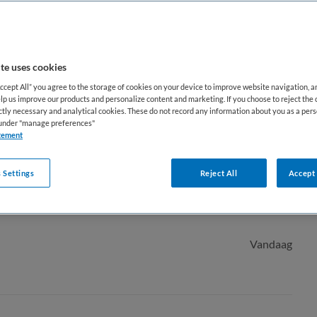
te uses cookies
Accept All” you agree to the storage of cookies on your device to improve website navigation, 
lp us improve our products and personalize content and marketing. If you choose to reject the 
ictly necessary and analytical cookies. These do not record any information about you as a pers
 Gehandicaptenzorg
s under "manage preferences"
tement
 Settings
Reject All
Accept 
d
Niet nader bepaald
Vandaag