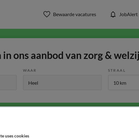
Bewaarde vacatures
JobAlert
in ons aanbod van zorg & welzi
WAAR
STRAAL
Functiegebied
Opleiding
Me
te uses cookies