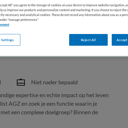
Accept All” you agree to the storage of cookies on your device to improve website navigation, 
lp us improve our products and personalize content and marketing. If you choose to reject the 
ictly necessary and analytical cookies. These do not record any information about you as a pers
s under "manage preferences"
tement
 Settings
Reject All
Accept 
t
d
Niet nader bepaald
ndige expertise en echte impact op het leven
list AGZ en zoek je een functie waarin je
kt met een complexe doelgroep? Binnen de