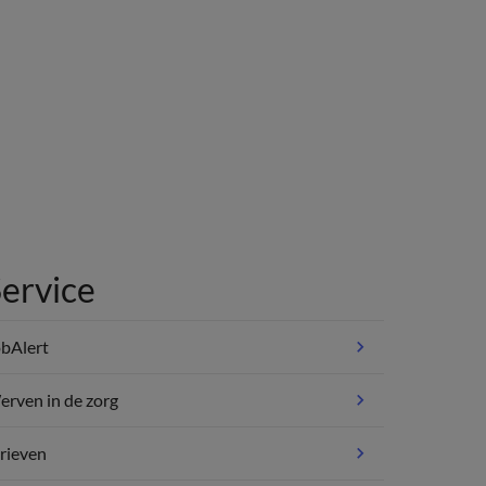
ervice
bAlert
rven in de zorg
rieven