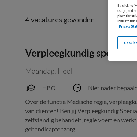
By clicking “
usage, and he
place the str
4 vacatures gevonden
indicate thi
Privacy Sta
Cookies
Verpleegkundig specialis
Maandag
,
Heel
HBO
Niet nader bepaal
Over de functie Medische regie, verpleegku
van cliënten! Ben jij Verpleegkundig Specia
zelfstandig behandelt, regie voert en wer
gehandicaptenzorg...