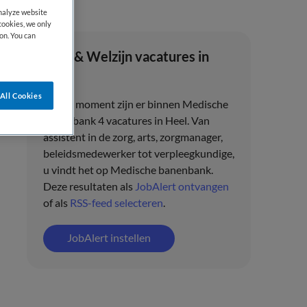
analyze website
cookies, we only
on. You can
Zorg & Welzijn vacatures in
Heel
All Cookies
Op dit moment zijn er binnen Medische
banenbank 4 vacatures in Heel. Van
assistent in de zorg, arts, zorgmanager,
beleidsmedewerker tot verpleegkundige,
u vindt het op Medische banenbank.
Deze resultaten als
JobAlert ontvangen
of als
RSS-feed selecteren
.
JobAlert instellen