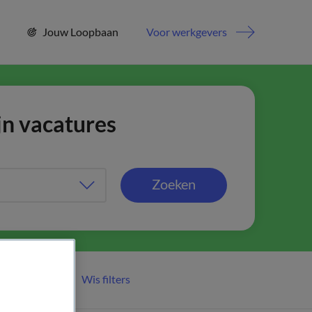
Jouw Loopbaan
Voor werkgevers
jn vacatures
Zoeken
Wis filters
er filters