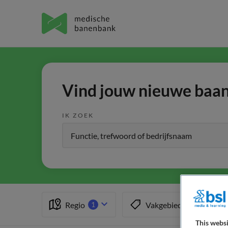
Vind jouw nieuwe baan 
IK ZOEK
Regio
Vakgebied
1
This websi