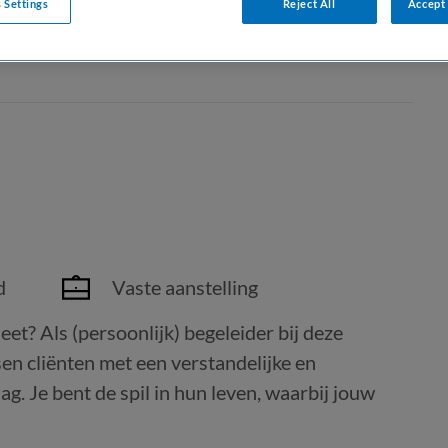
 Settings
Reject All
Accept 
d
Vaste aanstelling
t? Als (persoonlijk) begeleider bij deze
sen cliënten met een verstandelijke en
ag. Je bent de spil in hun leven, waarbij jouw