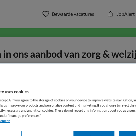
Bewaarde vacatures
JobAlert
in ons aanbod van zorg & welzi
WAAR
STRAAL
te uses cookies
Accept All” you agree to the storage of cookies on your device to improve website navigation, 
lp us improve our products and personalize content and marketing. If you choose to reject the 
ictly necessary and analytical cookies. These do not record any information about you as a pers
s under "manage preferences"
tement
Functiegebied
Opleiding
Me