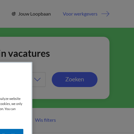
Jouw Loopbaan
Voor werkgevers
jn vacatures
Zoeken
analyze website
cookies, we only
on. You can
Wis filters
er filters