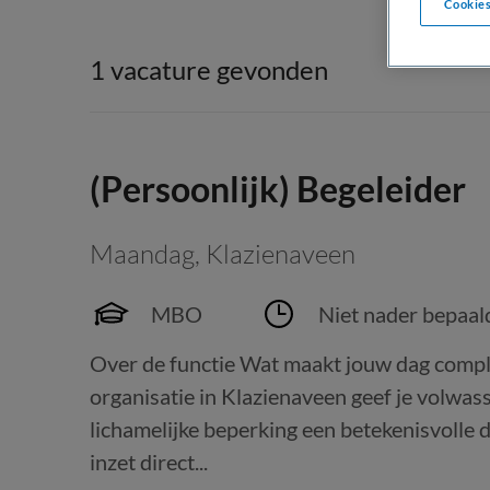
Cookies
1 vacature gevonden
(Persoonlijk) Begeleider
Maandag
,
Klazienaveen
MBO
Niet nader bepaal
Over de functie Wat maakt jouw dag complee
organisatie in Klazienaveen geef je volwas
lichamelijke beperking een betekenisvolle d
inzet direct...