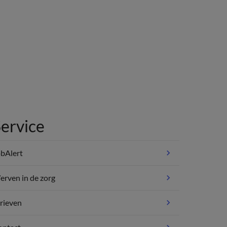
ervice
bAlert
rven in de zorg
rieven