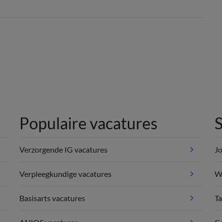
Populaire vacatures
S
Verzorgende IG vacatures
Jo
Verpleegkundige vacatures
We
Basisarts vacatures
Ta