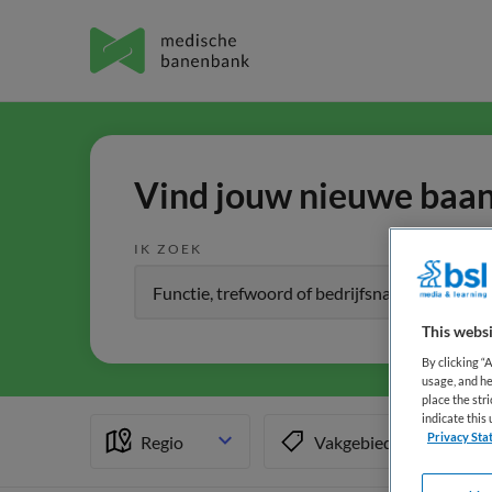
Vind jouw nieuwe baan 
IK ZOEK
This websi
By clicking “
usage, and he
place the str
indicate thi
Privacy Sta
Regio
Vakgebied