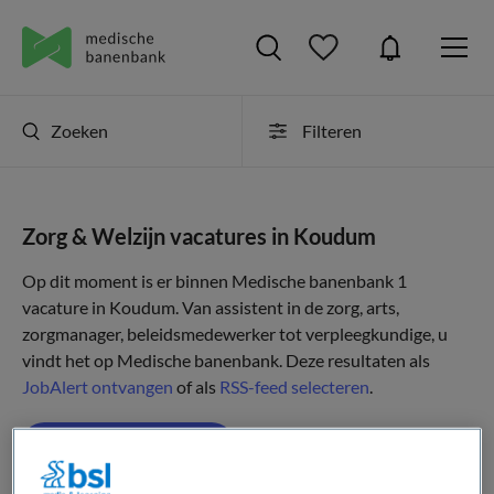
Zoeken
Filteren
Zorg & Welzijn vacatures in Koudum
Op dit moment is er binnen Medische banenbank 1
vacature in Koudum. Van assistent in de zorg, arts,
zorgmanager, beleidsmedewerker tot verpleegkundige, u
vindt het op Medische banenbank. Deze resultaten als
JobAlert ontvangen
of als
RSS-feed selecteren
.
JobAlert instellen