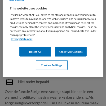
This website uses cookies
1 vacature gevonden
By clicking “Accept All” you agree to the storage of cookies on your device to
improve website navigation, analyze website usage, and help us improve our
products and personalize content and marketing. If you choose to reject the
cookies, we only place the strictly necessary and analytical cookies. These do
Zorgkundige/Verzorgende IG De
not record any information about you as a person. You can indicate this under
"manage preferences"
Finke (Koudum)
Privacy Statement
Maandag
,
Koudum
Reject All
Accept All Cookies
MBO
Cookies Settings
Niet nader bepaald
Niet nader bepaald
Over de functie Stel je eens voor: je stapt binnen in een
warme, huiselijke omgeving waar elke dag anders is. Als
zorgkundige/verzorgende IG in De Finke in Koudum maak