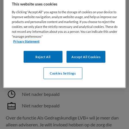
graag werkt met ouder wordende cliënten en oog heeft
This website uses cookies
voor zowel hun...
By clicking “Accept All” you agree to the storage of cookies on your device to
improve website navigation, analyze website usage, and help us improve our
products and personalize content and marketing. If you choose to reject the
Bewaren
Bekijk vacature
28-07-2026
cookies, we only place the strictly necessary and analytical cookies. These do
not record any information about you as a person. You can indicate this under
"manage preferences"
Privacy Statement
Gedragskundige LVB+
Reject All
Accept All Cookies
Maandag
,
Landgraaf
Cookies Settings
WO
Niet nader bepaald
Niet nader bepaald
Over de functie Als Gedragskundige LVB+ wil je meer dan
alleen adviseren. Je wilt invloed hebben op de zorg die