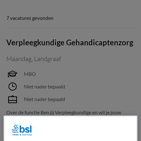
7 vacatures gevonden
Verpleegkundige Gehandicaptenzorg
Maandag
,
Landgraaf
MBO
Niet nader bepaald
Niet nader bepaald
Over de functie Ben jij Verpleegkundige en wil je jouw
verpleegkundige expertise combineren met persoonlijke
begeleiding? Voor een woonlocatie binnen de
gehandicaptenzorg zoeken we een verpleegkundige die