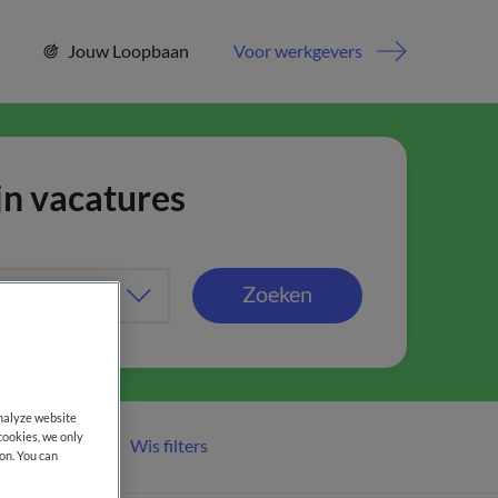
Jouw Loopbaan
Voor werkgevers
jn vacatures
Zoeken
analyze website
cookies, we only
Wis filters
er filters
on. You can