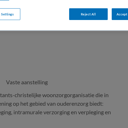
 Settings
Reject All
Accept 
Vaste aanstelling
tants-christelijke woonzorgorganisatie die in
ning op het gebied van ouderenzorg biedt:
eging, intramurale verzorging en verpleging en