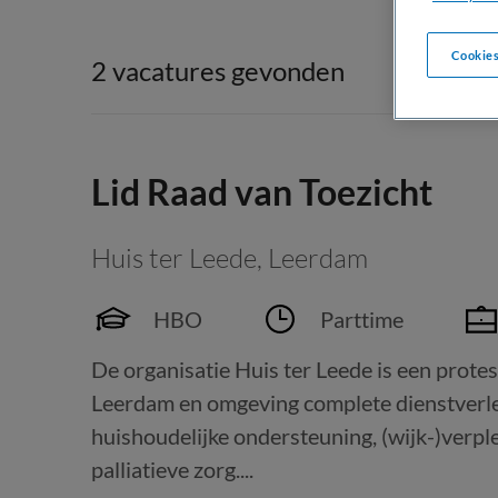
Cookies
2 vacatures gevonden
Lid Raad van Toezicht
Huis ter Leede
,
Leerdam
HBO
Parttime
De organisatie Huis ter Leede is een protes
Leerdam en omgeving complete dienstverle
huishoudelijke ondersteuning, (wijk-)verpl
palliatieve zorg....