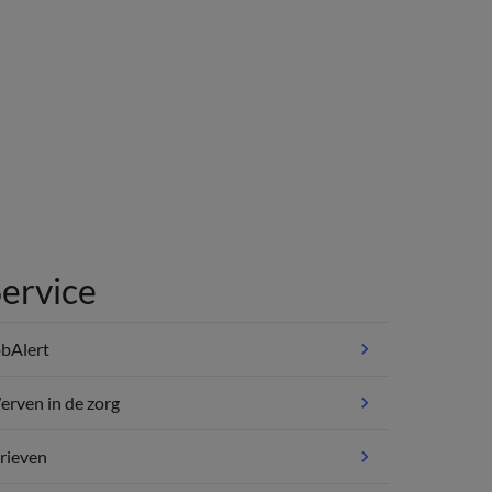
ervice
bAlert
rven in de zorg
rieven