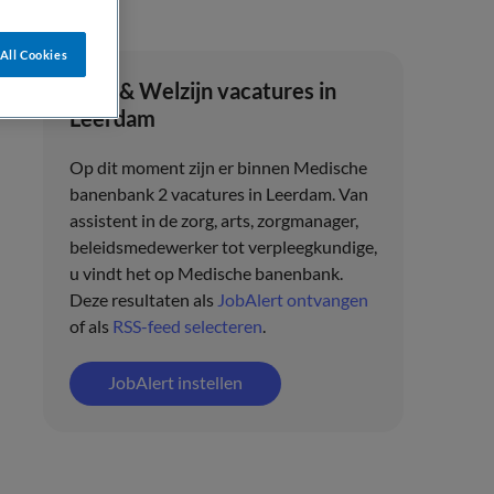
All Cookies
Zorg & Welzijn vacatures in
Leerdam
Op dit moment zijn er binnen Medische
banenbank 2 vacatures in Leerdam. Van
assistent in de zorg, arts, zorgmanager,
beleidsmedewerker tot verpleegkundige,
u vindt het op Medische banenbank.
Deze resultaten als
JobAlert ontvangen
of als
RSS-feed selecteren
.
JobAlert instellen