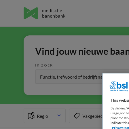
Vind jouw nieuwe baan 
IK ZOEK
This websi
By clicking “
usage, and he
Regio
Vakgebied
place the str
indicate thi
Privacy Sta