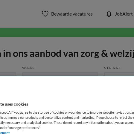
Bewaarde vacatures
JobAlert
in ons aanbod van zorg & welzi
WAAR
STRAAL
te uses cookies
Accept All” you agree to the storage of cookies on your device to improve website navigation, 
lp us improve our products and personalize content and marketing. If you choose to reject the 
Functiegebied
Opleiding
Me
ictly necessary and analytical cookies. These do not record any information about you as a pers
s under "manage preferences"
tement