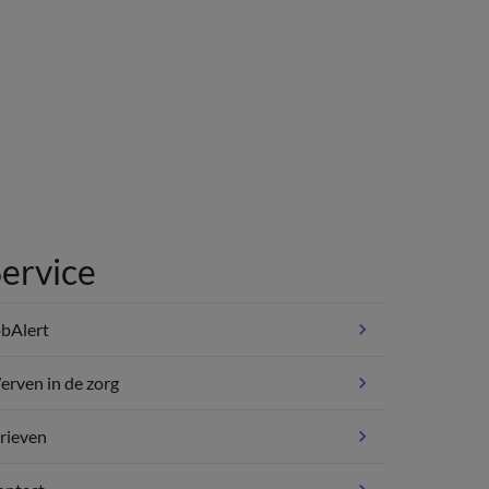
ervice
bAlert
rven in de zorg
rieven