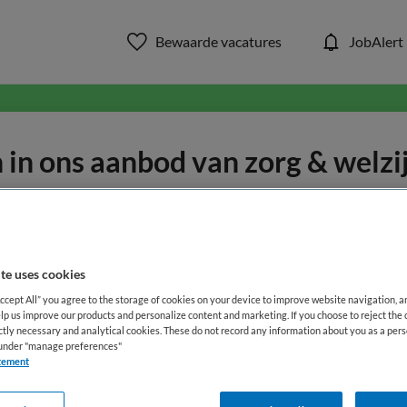
Bewaarde vacatures
JobAlert
in ons aanbod van zorg & welzi
WAAR
STRAAL
te uses cookies
Accept All” you agree to the storage of cookies on your device to improve website navigation, 
lp us improve our products and personalize content and marketing. If you choose to reject the 
ictly necessary and analytical cookies. These do not record any information about you as a pers
s under "manage preferences"
tement
Functiegebied
Opleiding
Me