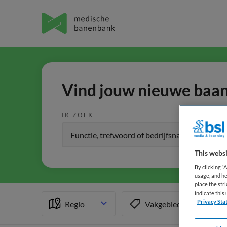
Vind jouw nieuwe baan 
IK ZOEK
This websi
By clicking “
usage, and he
place the str
indicate thi
Privacy Sta
Regio
Vakgebied