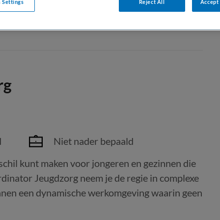
 Settings
Reject All
Accept 
rg
d
Niet nader bepaald
erschil kunt maken voor jongeren en gezinnen die
dinator Jeugdzorg neem je de regie in complexe
 binnen een dynamische werkomgeving waarin geen