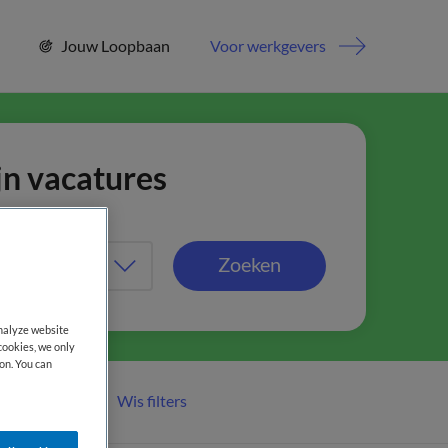
Jouw Loopbaan
Voor werkgevers
jn vacatures
Zoeken
analyze website
cookies, we only
on. You can
Wis filters
er filters