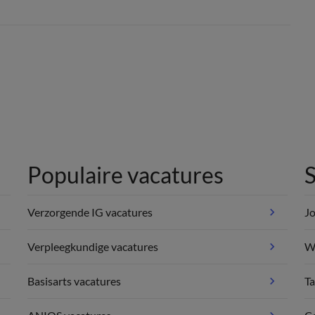
Populaire vacatures
S
Verzorgende IG vacatures
Jo
Verpleegkundige vacatures
We
Basisarts vacatures
Ta