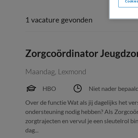
Cookies
1 vacature gevonden
Zorgcoördinator Jeugdzo
Maandag
,
Lexmond
HBO
Niet nader bepaal
Over de functie Wat als jij dagelijks het v
ondersteuning nodig hebben? Als Zorgcoör
zorgtrajecten en vervul je een sleutelrol
dag...