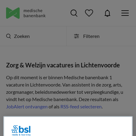
Zoeken
Filteren
Zorg & Welzijn vacatures in Lichtenvoorde
Op dit moment is er binnen Medische banenbank 1
vacature in Lichtenvoorde. Van assistent in de zorg, arts,
zorgmanager, beleidsmedewerker tot verpleegkundige, u
vindt het op Medische banenbank. Deze resultaten als
JobAlert ontvangen
of als
RSS-feed selecteren
.
JobAlert instellen