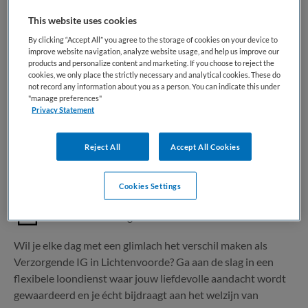
This website uses cookies
1 vacature gevonden
By clicking “Accept All” you agree to the storage of cookies on your device to
improve website navigation, analyze website usage, and help us improve our
products and personalize content and marketing. If you choose to reject the
cookies, we only place the strictly necessary and analytical cookies. These do
not record any information about you as a person. You can indicate this under
Verzorgende IG | VVT
"manage preferences"
Privacy Statement
Happy Nurse
,
Lichtenvoorde
Reject All
Accept All Cookies
MBO
Cookies Settings
Parttime
Vaste aanstelling
Wil je elke dag met een glimlach het verschil maken als
Verzorgende IG in Lichtenvoorde? Ga aan de slag in een
flexibele loondienst waar jouw liefdevolle aandacht wordt
gewaardeerd en je écht bijdraagt aan het welzijn van