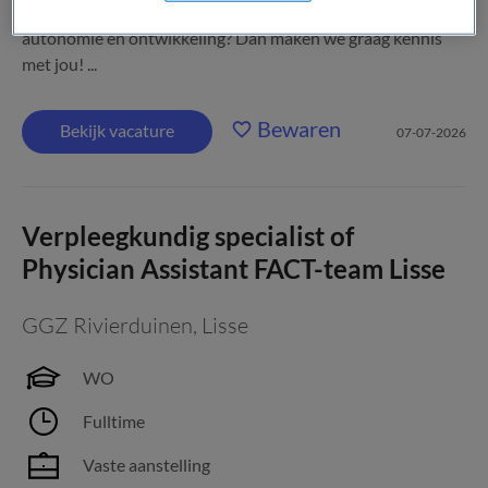
multidisciplinair team waarin ruimte is voor vakmanschap,
autonomie en ontwikkeling? Dan maken we graag kennis
met jou! ...
Bewaren
Bekijk vacature
07-07-2026
Verpleegkundig specialist of
Physician Assistant FACT-team Lisse
GGZ Rivierduinen
,
Lisse
WO
Fulltime
Vaste aanstelling