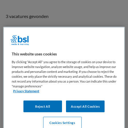
3 vacatures gevonden
Sociaal psychiatrisch
verpleegkundige FACT wijkteam Lisse
This website uses cookies
GGZ Rivierduinen
,
Lisse
By clicking “Accept All” you agree to the storage of cookies on your device to
improve website navigation, analyze website usage, and help us improve our
products and personalize content and marketing. If you choose to reject the
HBO
cookies, we only place the strictly necessary and analytical cookies. These do
not record any information about you as a person. You can indicate this under
"manage preferences"
Fulltime
Privacy Statement
Vaste aanstelling
Reject All
Accept All Cookies
Welke uitdaging ga je aan? Wil jij het verschil maken voor
cliënten met complexe psychiatrische problematiek,
Cookies Settings
midden in de wijk? En werk je graag samen in een