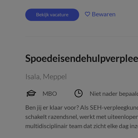
Bewaren
Bekijk vacature
Spoedeisendehulpverple
Isala
,
Meppel
MBO
Niet nader bepaal
Ben jij er klaar voor? Als SEH-verpleegkund
schakelt razendsnel, werkt met uiteenlope
multidisciplinair team dat zicht elke dag inz