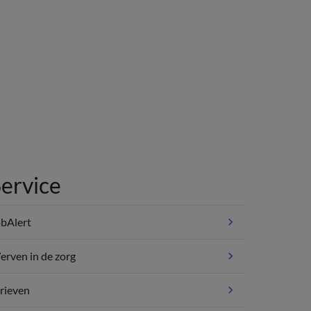
ervice
bAlert
rven in de zorg
rieven