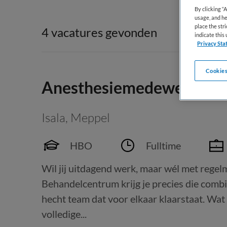
By clicking “
usage, and he
place the str
4 vacatures gevonden
indicate thi
Privacy Sta
Cookies
Anesthesiemedewerker (d
Isala
,
Meppel
HBO
Fulltime
Wil jij uitdagend werk, maar wél met regelm
Behandelcentrum krijg je precies die comb
hecht team dat voor elkaar klaarstaat. Wat
volledige...