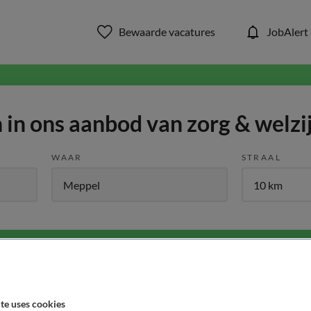
Bewaarde vacatures
JobAlert
in ons aanbod van zorg & welzi
WAAR
STRAAL
Functiegebied
Opleiding
Me
te uses cookies