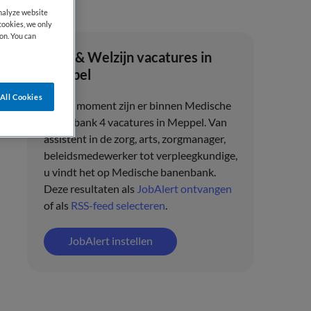
analyze website
cookies, we only
on. You can
Zorg & Welzijn vacatures in
Meppel
All Cookies
Op dit moment zijn er binnen Medische
banenbank 4 vacatures in Meppel. Van
assistent in de zorg, arts, zorgmanager,
beleidsmedewerker tot verpleegkundige,
u vindt het op Medische banenbank.
Deze resultaten als
JobAlert ontvangen
of als
RSS-feed selecteren
.
JobAlert instellen