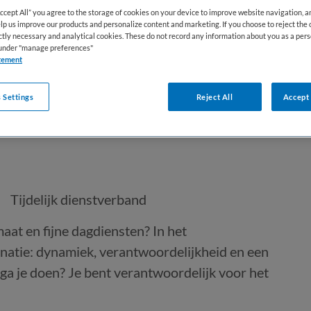
Accept All” you agree to the storage of cookies on your device to improve website navigation, 
lp us improve our products and personalize content and marketing. If you choose to reject the 
ictly necessary and analytical cookies. These do not record any information about you as a pers
s under "manage preferences"
tement
 Settings
Reject All
Accept 
agdiensten)
Tijdelijk dienstverband
aat en fijne dagdiensten? In het
inatie: dynamiek, verantwoordelijkheid en een
 ga je doen? Je bent verantwoordelijk voor het