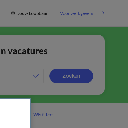
Jouw Loopbaan
Voor werkgevers
jn vacatures
Zoeken
Wis filters
er filters