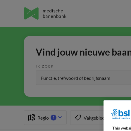
Vind jouw nieuwe baan 
IK ZOEK
Regio
Vakgebied
1
This websi