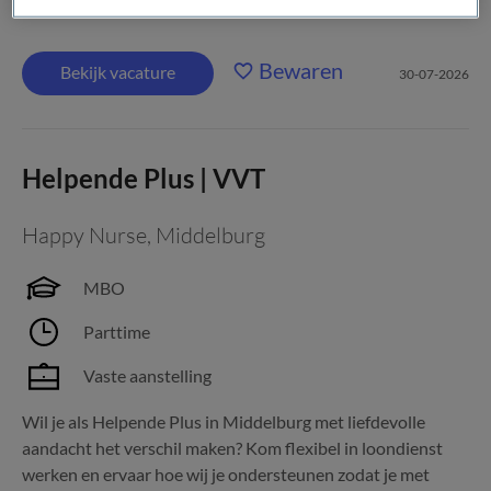
binnen Politie Eenheid...
Bewaren
Bekijk vacature
30-07-2026
Helpende Plus | VVT
Happy Nurse
,
Middelburg
MBO
Parttime
Vaste aanstelling
Wil je als Helpende Plus in Middelburg met liefdevolle
aandacht het verschil maken? Kom flexibel in loondienst
werken en ervaar hoe wij je ondersteunen zodat je met