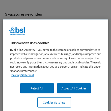
3 vacatures gevonden
PA/VS Medische arrestantenzorg
This website uses cookies
Regionale Medische Diensten B.V.
,
Middelburg
By clicking “Accept All” you agree to the storage of cookies on your device to
improve website navigation, analyze website usage, and help us improve our
HBO
products and personalize content and marketing. If you choose to reject the
cookies, we only place the strictly necessary and analytical cookies. These do
not record any information about you as a person. You can indicate this under
Parttime
"manage preferences"
Privacy Statement
Tijdelijk met uitzicht op vast
Deze functie is bedoeld voor verpleegkundig specialisten én
Reject All
Accept All Cookies
physician assistants die verdieping in hun werk zoeken. Je
combineert eerstelijnszorg met professionele autonomie en
Cookies Settings
maatschappelijke relevantie op één of meerdere locaties