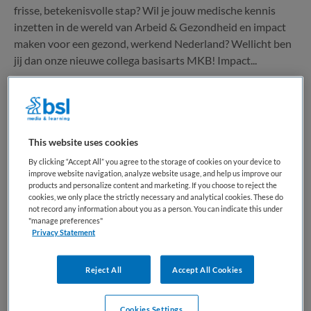
frisse, betekenisvolle stap? Wil je jouw medische kennis
inzetten in de wereld van Arbeid & Gezondheid en impact
maken voor een gezond, werkend Nederland? Wellicht ben
jij dan onze nieuwe collega basisarts MKB! Impact...
Bewaren
Bekijk vacature
05-08-2026
This website uses cookies
By clicking “Accept All” you agree to the storage of cookies on your device to
Verpleegkundige MDL en GE
improve website navigation, analyze website usage, and help us improve our
products and personalize content and marketing. If you choose to reject the
chirurgie
cookies, we only place the strictly necessary and analytical cookies. These do
not record any information about you as a person. You can indicate this under
"manage preferences"
St. Antonius Ziekenhuis
,
Nieuwegein
Privacy Statement
MBO
Reject All
Accept All Cookies
Fulltime
Cookies Settings