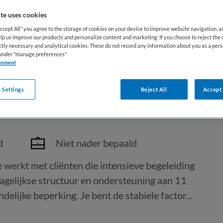
te uses cookies
Accept All” you agree to the storage of cookies on your device to improve website navigation, 
lp us improve our products and personalize content and marketing. If you choose to reject the 
ictly necessary and analytical cookies. These do not record any information about you as a pers
s under "manage preferences"
tement
ntensieve Zorg
 Settings
Reject All
Accept 
d
Niet nader bepaald
je werkt met cliënten die intensieve begeleiding
dagelijkse structuur en ondersteuning aan 11
delijke beperking. Je bent de stabiele factor...