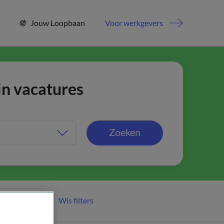
Jouw Loopbaan
Voor werkgevers
jn vacatures
Zoeken
Wis filters
er filters