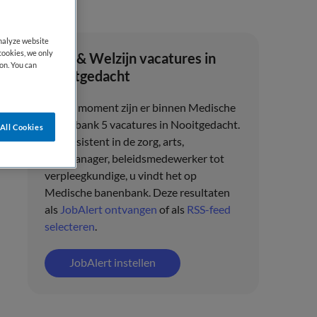
analyze website
cookies, we only
Zorg & Welzijn vacatures in
on. You can
Nooitgedacht
Op dit moment zijn er binnen Medische
banenbank 5 vacatures in Nooitgedacht.
All Cookies
Van assistent in de zorg, arts,
zorgmanager, beleidsmedewerker tot
verpleegkundige, u vindt het op
Medische banenbank. Deze resultaten
als
JobAlert ontvangen
of als
RSS-feed
selecteren
.
JobAlert instellen