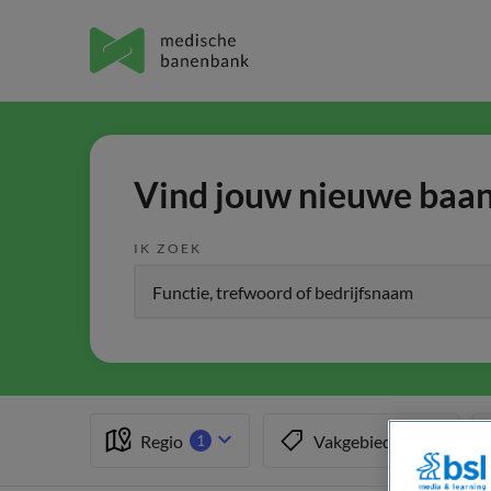
Vind jouw nieuwe baan 
IK ZOEK
Regio
Vakgebied
1