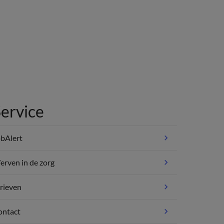
ervice
bAlert
rven in de zorg
rieven
ontact