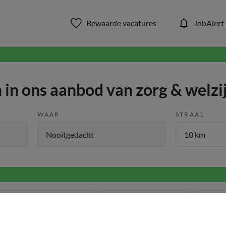
Bewaarde vacatures
JobAlert
in ons aanbod van zorg & welzi
WAAR
STRAAL
Functiegebied
Opleiding
Me