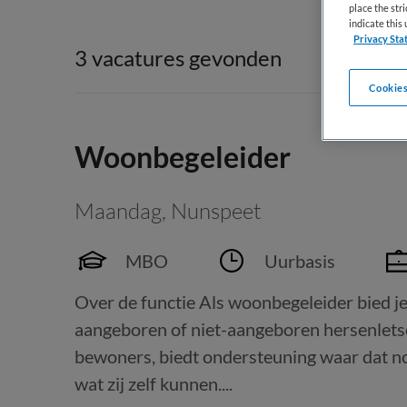
place the str
indicate thi
Privacy Sta
3 vacatures gevonden
Cookies
Woonbegeleider
Maandag
,
Nunspeet
MBO
Uurbasis
Over de functie Als woonbegeleider bied j
aangeboren of niet-aangeboren hersenletsel
bewoners, biedt ondersteuning waar dat nod
wat zij zelf kunnen....