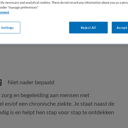
ictly necessary and analytical cookies. These do not record any information about you as a pers
s under "manage preferences"
tement
 Settings
Reject All
Accept 
Niet nader bepaald
e zorg en begeleiding aan mensen met
 en/of een chronische ziekte. Je staat naast de
ig is en helpt hen stap voor stap te ontdekken