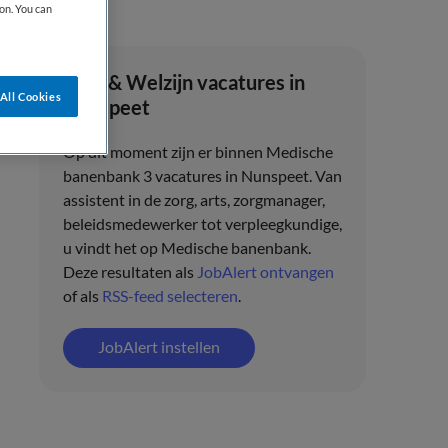
on. You can
Zorg & Welzijn vacatures in
All Cookies
Nunspeet
Op dit moment zijn er binnen Medische
banenbank 3 vacatures in Nunspeet. Van
assistent in de zorg, arts, zorgmanager,
beleidsmedewerker tot verpleegkundige,
u vindt het op Medische banenbank.
Deze resultaten als
JobAlert ontvangen
of als
RSS-feed selecteren
.
JobAlert instellen