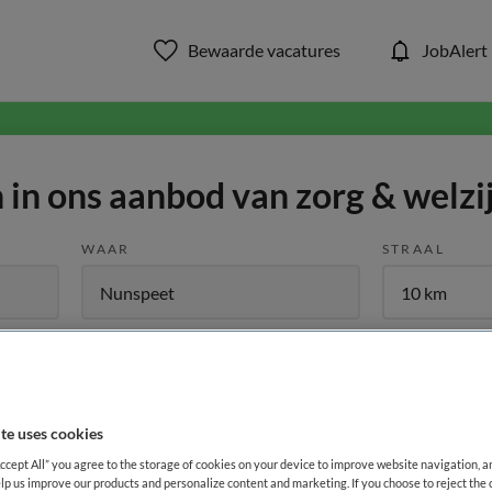
Bewaarde vacatures
JobAlert
in ons aanbod van zorg & welzi
WAAR
STRAAL
te uses cookies
Functiegebied
Opleiding
Me
Accept All” you agree to the storage of cookies on your device to improve website navigation, 
lp us improve our products and personalize content and marketing. If you choose to reject the 