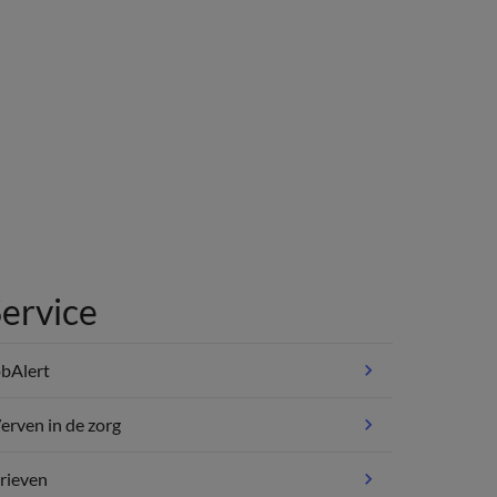
ervice
bAlert
rven in de zorg
rieven