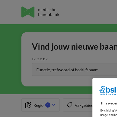
Vind jouw nieuwe baan 
IK ZOEK
This websi
Regio
Vakgebied
1
By clicking “
usage, and he