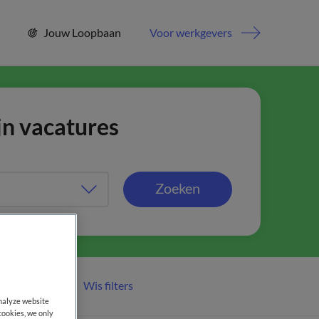
Jouw Loopbaan
Voor werkgevers
jn vacatures
Zoeken
Wis filters
er filters
analyze website
cookies, we only