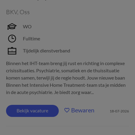
BKV
,
Oss
WO
Fulltime
Tijdelijk dienstverband
Binnen het IHT-team breng jij rust en richting in complexe
crisissituaties. Psychiatrie, somatiek en de thuissituatie
komen samen, terwijl jij de regie houdt. Jouw nieuwe baan
Binnen het Intensive Home Treatment-team sta je midden
in de acute psychiatrie. Je biedt zorg waar...
Bewaren
Bekijk vacature
18-07-2026