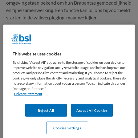
omgeving staan bekend om hun Brabantse gemoedelijkheid
en fijne samenwerking. Een functie kan bij ons bijvoorbeeld
starten in de wijkverpleging, maar we kijken...
Bewaren
Bekijk vacature
31-07-2026
This website uses cookies
By clicking “Accept All” you agree to the storage of cookies on your device to
Startend Helpende Plus Oss
improve website navigation, analyze website usage, and help us improve our
products and personalize content and marketing. If you choose to reject the
cookies, we only place the strictly necessary and analytical cookies. These do
Maandag
,
Oss
not record any information about you as a person. You can indicate this under
"manage preferences"
Privacy Statement
MBO
Niet nader bepaald
Reject All
Accept All Cookies
Niet nader bepaald
Cookies Settings
Over de functie Jouw vakkundige start in de zorg als