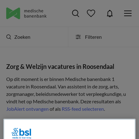
Zoeken
Filteren
Zorg & Welzijn vacatures in Roosendaal
Op dit moment is er binnen Medische banenbank 1
vacature in Roosendaal. Van assistent in de zorg, arts,
zorgmanager, beleidsmedewerker tot verpleegkundige, u
vindt het op Medische banenbank. Deze resultaten als
JobAlert ontvangen
of als
RSS-feed selecteren
.
JobAlert instellen