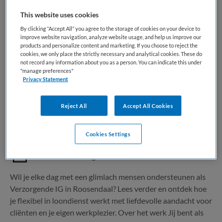
This website uses cookies
1 vacature gevonden
By clicking “Accept All” you agree to the storage of cookies on your device to
improve website navigation, analyze website usage, and help us improve our
products and personalize content and marketing. If you choose to reject the
cookies, we only place the strictly necessary and analytical cookies. These do
not record any information about you as a person. You can indicate this under
Verzorgende IG | VVT
"manage preferences"
Privacy Statement
Happy Nurse
,
Roosendaal
Reject All
Accept All Cookies
MBO
Cookies Settings
Parttime
Vaste aanstelling
Wil je elke dag met een glimlach mensen ondersteunen als
Verzorgende IG in Roosendaal? Lees verder en ontdek hoe
je flexibel in loondienst werkt met liefdevolle aandacht voor
cliënten en je eigen werkplezier. Over het werk Jij bent als