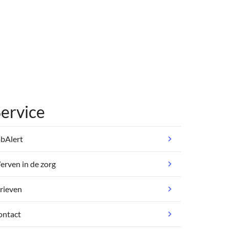
ervice
bAlert
rven in de zorg
rieven
ontact