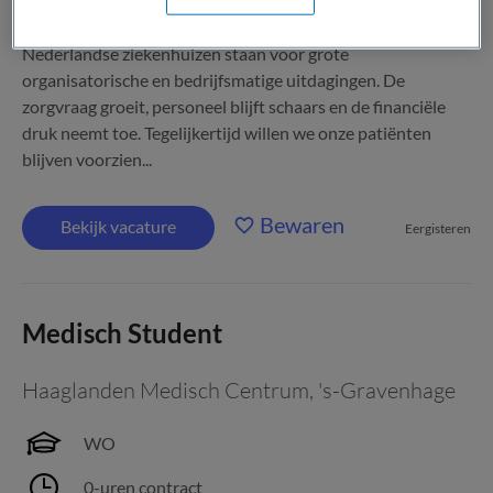
Bouw mee aan het ziekenhuis van de toekomst
Nederlandse ziekenhuizen staan voor grote
organisatorische en bedrijfsmatige uitdagingen. De
zorgvraag groeit, personeel blijft schaars en de financiële
druk neemt toe. Tegelijkertijd willen we onze patiënten
blijven voorzien...
Bewaren
Bekijk vacature
Eergisteren
Medisch Student
Haaglanden Medisch Centrum
,
's-Gravenhage
WO
0-uren contract