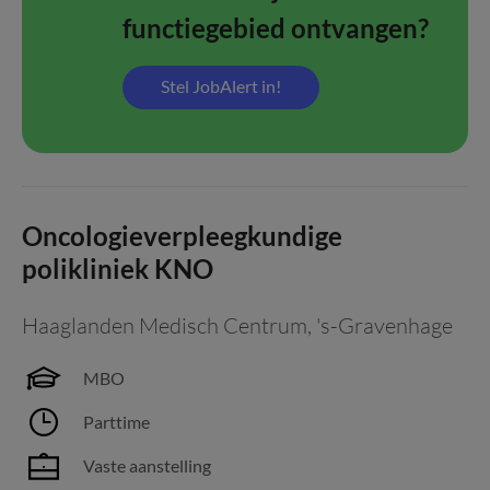
functiegebied ontvangen?
Stel JobAlert in!
Oncologieverpleegkundige
polikliniek KNO
Haaglanden Medisch Centrum
,
's-Gravenhage
MBO
Parttime
Vaste aanstelling