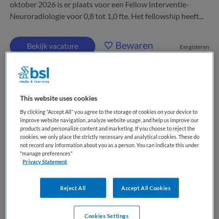
oktober 2026 is er plaats voor een Fellow Interventie-
Neuroradiologie voor 0,8 tot 1,0 fte. Het fellowship heeft...
Bewaren
Bekijk vacature
Eergisteren
Programmamanager
This website uses cookies
Organisatieverandering &
By clicking “Accept All” you agree to the storage of cookies on your device to
Procesoptimalisatie
improve website navigation, analyze website usage, and help us improve our
products and personalize content and marketing. If you choose to reject the
cookies, we only place the strictly necessary and analytical cookies. These do
Haaglanden Medisch Centrum
,
's-Gravenhage
not record any information about you as a person. You can indicate this under
"manage preferences"
Privacy Statement
WO
Reject All
Accept All Cookies
Parttime
Vaste aanstelling
Cookies Settings