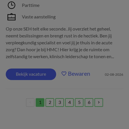
Parttime
Vaste aanstelling
Op onze SEH telt elke seconde. Jij overziet het geheel,
neemt beslissingen en brengt rust in de hectiek. Ben jij
verpleegkundig specialist en voel jij je thuis in de acute
zorg? Dan hoor je bij HMC! Hier krijg je de ruimte om
zelfstandig te werken, klinisch leiderschap te tonen en...
Bewaren
Bekijk vacature
02-08-2026
1
2
3
4
5
6
(current)