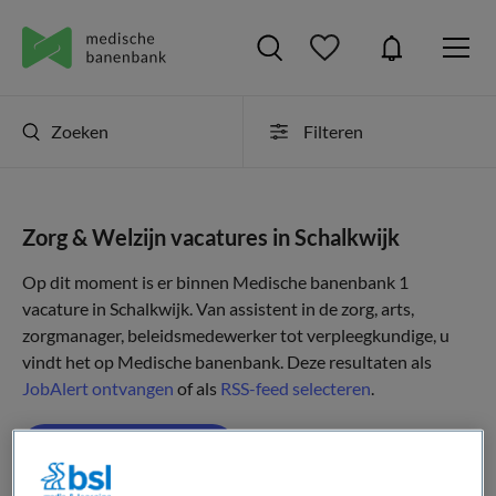
Zoeken
Filteren
Zorg & Welzijn vacatures in Schalkwijk
Op dit moment is er binnen Medische banenbank 1
vacature in Schalkwijk. Van assistent in de zorg, arts,
zorgmanager, beleidsmedewerker tot verpleegkundige, u
vindt het op Medische banenbank. Deze resultaten als
JobAlert ontvangen
of als
RSS-feed selecteren
.
JobAlert instellen