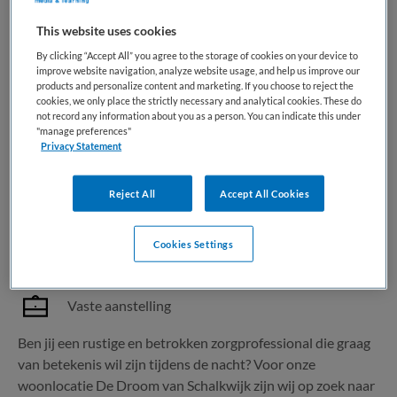
This website uses cookies
1 vacature gevonden
By clicking “Accept All” you agree to the storage of cookies on your device to
improve website navigation, analyze website usage, and help us improve our
products and personalize content and marketing. If you choose to reject the
cookies, we only place the strictly necessary and analytical cookies. These do
Begeleider Slaapdienst - De Droom
not record any information about you as a person. You can indicate this under
"manage preferences"
van Schalkwijk
Privacy Statement
Eemhart
,
Schalkwijk
Reject All
Accept All Cookies
MBO
Cookies Settings
Parttime
Vaste aanstelling
Ben jij een rustige en betrokken zorgprofessional die graag
van betekenis wil zijn tijdens de nacht? Voor onze
woonlocatie De Droom van Schalkwijk zijn wij op zoek naar