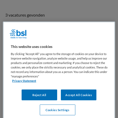
3 vacatures gevonden
Verzorgende IG Wijkteam | Thuiszorg
This website uses cookies
Happy Nurse
,
Schiedam
By clicking “Accept All” you agree to the storage of cookies on your device to
improve website navigation, analyze website usage, and help us improve our
MBO
products and personalize content and marketing. If you choose to reject the
cookies, we only place the strictly necessary and analytical cookies. These do
Parttime
not record any information about you as a person. You can indicate this under
"manage preferences"
Privacy Statement
Vaste aanstelling
Wil jij als Verzorgende IG in Schiedam elke dag met
Reject All
Accept All Cookies
liefdevolle aandacht het verschil maken? Werk flexibel in
loondienst, word onderdeel van een betrokken wijkteam en
Cookies Settings
ga happy aan de slag, lees verder! Over het werk Als