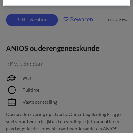
Verzorgende IG in het wijkteam in Schiedam ben jij de...
Bewaren
Bekijk vacature
06-07-2026
ANIOS ouderengeneeskunde
BKV
,
Schiedam
WO
Fulltime
Vaste aanstelling
Doe brede ervaring op als arts. Onder begeleiding krijg je
snel verantwoordelijkheid en verdiep je je in somatiek en
psychogeriatrie. Jouw nieuwe baan Je werkt als ANIOS