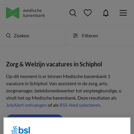
Zoeken
Filteren
Zorg & Welzijn vacatures in Schiphol
Op dit moment is er binnen Medische banenbank 1
vacature in Schiphol. Van assistent in de zorg, arts,
zorgmanager, beleidsmedewerker tot verpleegkundige, u
vindt het op Medische banenbank. Deze resultaten als
JobAlert ontvangen
of als
RSS-feed selecteren
.
JobAlert instellen