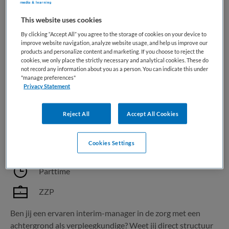
This website uses cookies
1 vacature gevonden
By clicking “Accept All” you agree to the storage of cookies on your device to
improve website navigation, analyze website usage, and help us improve our
products and personalize content and marketing. If you choose to reject the
cookies, we only place the strictly necessary and analytical cookies. These do
Interim Teamleider Eerste Hulp (32
not record any information about you as a person. You can indicate this under
"manage preferences"
uur) Schiphol Centrum (Tijdelijk -
Privacy Statement
ZZP)
Reject All
Accept All Cookies
Airport Medical Services
,
Schiphol
Cookies Settings
HBO
Parttime
ZZP
Ben jij een ervaren interim-manager in de zorg met een
achtergrond als verpleegkundige? Weet jij direct structuur