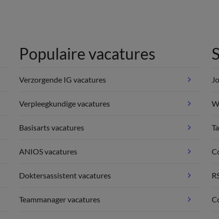
Populaire vacatures
S
Verzorgende IG vacatures
Jo
Verpleegkundige vacatures
We
Basisarts vacatures
Ta
ANIOS vacatures
C
Doktersassistent vacatures
R
Teammanager vacatures
Co