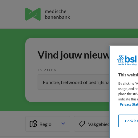
Vind jouw nieuwe baan 
IK ZOEK
This websi
By clicking “
usage, and he
place the str
indicate thi
Privacy Sta
Cookies
Regio
Vakgebied