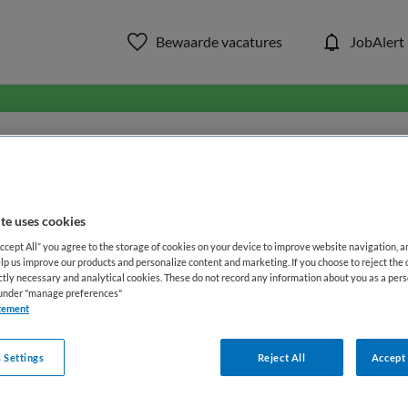
Bewaarde vacatures
JobAlert
in ons aanbod van zorg & welzi
WAAR
STRAAL
te uses cookies
Accept All” you agree to the storage of cookies on your device to improve website navigation, 
lp us improve our products and personalize content and marketing. If you choose to reject the 
ictly necessary and analytical cookies. These do not record any information about you as a pers
s under "manage preferences"
tement
 Settings
Reject All
Accept 
Functiegebied
Opleiding
Me