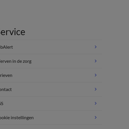
ervice
bAlert
rven in de zorg
rieven
ontact
SS
okie instellingen