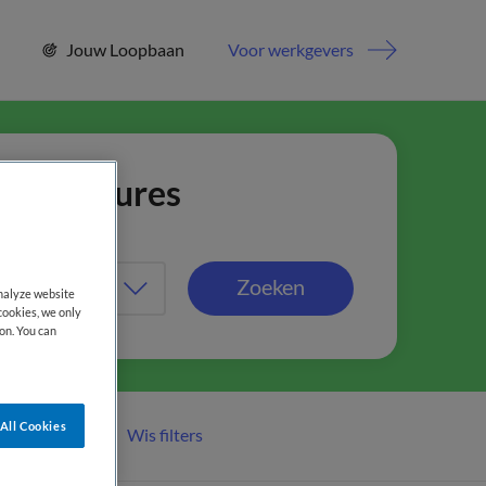
Jouw Loopbaan
Voor werkgevers
jn vacatures
Zoeken
analyze website
cookies, we only
on. You can
All Cookies
Wis filters
er filters