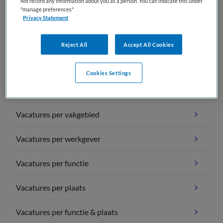
not record any information about you as a person. You can indicate this under
geen vacatures gevonden
"manage preferences"
Privacy Statement
Reject All
Accept All Cookies
Cookies Settings
Vacature overzichten
Vacatures per vakgebied
Vacatures per werkgever
Vacatures per functie
Vacatures per plaats
Vacatures per functie & plaats