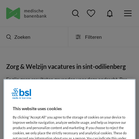
Zoeken
Filteren
Zorg & Welzijn vacatures in sint-odilienberg
Er zijn geen resultaten gevonden voor deze opdracht. Pas
uw zoekopdracht aan en zoek opnieuw.
JobAlert instellen
This website uses cookies
By clicking “Accept All” you agree to the storage of cookies on your device to
improve website navigation, analyze website usage, and help us improve our
products and personalize content and marketing. If you choose to reject the
cookies, we only place the strictly necessary and analytical cookies. These do
geen vacatures gevonden
not record any information about you as a person. You can indicate this under