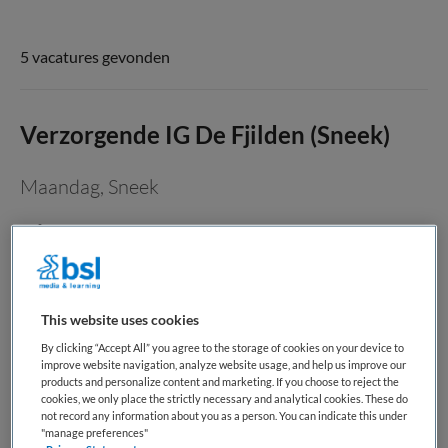
5 vacatures gevonden
Verzorgende IG De Fjilden (Sneek)
Maandag
,
Sneek
MBO
Niet nader bepaald
Niet nader bepaald
This website uses cookies
By clicking “Accept All” you agree to the storage of cookies on your device to
Over de functie Herken je dat gevoel van voldoening
improve website navigation, analyze website usage, and help us improve our
wanneer jouw zorg een glimlach op iemands gezicht tovert?
products and personalize content and marketing. If you choose to reject the
cookies, we only place the strictly necessary and analytical cookies. These do
Op afdeling De Fjilden, een warme somatische afdeling in
not record any information about you as a person. You can indicate this under
Sneek, draag je dagelijks bij aan het welzijn van bewoners
"manage preferences"