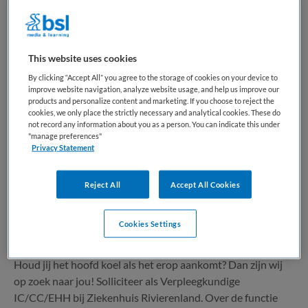
Rivierenland, Zuidoost-Utrecht en Utrecht...
Bewaren
Bekijk vacature
Gisteren
This website uses cookies
By clicking “Accept All” you agree to the storage of cookies on your device to
improve website navigation, analyze website usage, and help us improve our
products and personalize content and marketing. If you choose to reject the
Verpleegkundige IC/CC/EHH
cookies, we only place the strictly necessary and analytical cookies. These do
not record any information about you as a person. You can indicate this under
"manage preferences"
Ziekenhuis Rivierenland
,
Tiel
Privacy Statement
HBO
Reject All
Accept All Cookies
Niet nader bepaald
Cookies Settings
Tijdelijk met uitzicht op vast
Houd jij het hoofd koel als het erop aankomt? Dan zijn wij
op zoek naar jou! Solliciteer als Verpleegkundige
IC/CC/EHH bij Ziekenhuis Rivierenland. Over de functie