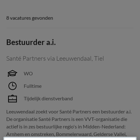
8 vacatures gevonden
Bestuurder a.i.
Santé Partners via Leeuwendaal
,
Tiel
WO
Fulltime
Tijdelijk dienstverband
Leeuwendaal zoekt voor Santé Partners een bestuurder a.i.
De organisatie Santé Partners is een VVT-organisatie die
actief is in zes bestuurlijke regio's in Midden-Nederland:
Arnhem en omstreken, Bommelerwaard, Gelderse Vallei,