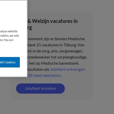
Zorg & Welzijn vacatures in
Tilburg
analyze website
cookies, we only
Op dit moment zijn er binnen Medische
on. You can
banenbank 21 vacatures in Tilburg. Van
assistent in de zorg, arts, zorgmanager,
beleidsmedewerker tot verpleegkundige,
All Cookies
u vindt het op Medische banenbank.
Deze resultaten als
JobAlert ontvangen
of als
RSS-feed selecteren
.
JobAlert instellen