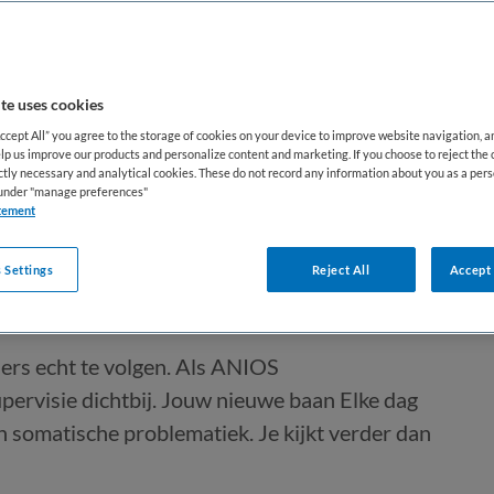
te uses cookies
Accept All” you agree to the storage of cookies on your device to improve website navigation, 
lp us improve our products and personalize content and marketing. If you choose to reject the 
ictly necessary and analytical cookies. These do not record any information about you as a pers
nde
s under "manage preferences"
tement
 Settings
Reject All
Accept 
Vaste aanstelling
ners echt te volgen. Als ANIOS
pervisie dichtbij. Jouw nieuwe baan Elke dag
n somatische problematiek. Je kijkt verder dan