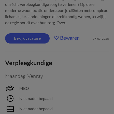
om écht verpleegkundige zorg te verlenen? Op deze
moderne woonlocatie ondersteun je cliënten met complexe
lichamelijke aandoeningen die zelfstandig wonen, terwijl jij
de regie houdt over hun zorg. Over...
Bewaren
Bekijk vacature
07-07-2026
Verpleegkundige
Maandag
,
Venray
MBO
Niet nader bepaald
Niet nader bepaald