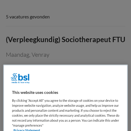
5 vacatures gevonden
(Verpleegkundig) Sociotherapeut FTU
Maandag
,
Venray
MBO
Niet nader bepaald
Niet nader bepaald
This website uses cookies
By clicking “Accept All” you agree to the storage of cookies on your device to
Over de functie Wat als je elke dag het verschil kunt maken
improve website navigation, analyze website usage, and help us improve our
products and personalize content and marketing. If you choose to reject the
in iemands leven, juist op het moment dat het er het meest
cookies, we only place the strictly necessary and analytical cookies. These do
toe doet? Als (verpleegkundig) sociotherapeut op de
not record any information about you as a person. You can indicate this under
Forensische Trainingsunit (FTU) begeleid je cliënten met
"manage preferences"
Privacy Statement