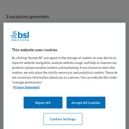
3 vacatures gevonden
Helpende | VVT
This website uses cookies
Happy Nurse
,
Waalwijk
By clicking “Accept All” you agree to the storage of cookies on your device to
improve website navigation, analyze website usage, and help us improve our
MBO
products and personalize content and marketing. If you choose to reject the
cookies, we only place the strictly necessary and analytical cookies. These do
not record any information about you as a person. You can indicate this under
Parttime
"manage preferences"
Privacy Statement
Vaste aanstelling
Wil je elke dag met liefdevolle aandacht het verschil maken
Reject All
Accept All Cookies
voor cliënten? Als Helpende in Waalwijk werk je flexibel in
loondienst, help je mensen en geniet je van een baan die
Cookies Settings
voldoening geeft—kom snel verder lezen! Over het werk Als