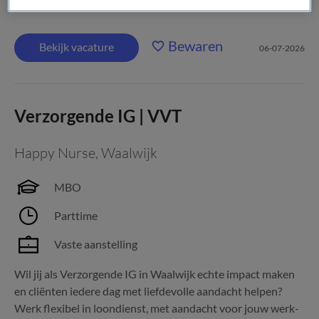
Helpende in Waalwijk ben jij...
Bewaren
Bekijk vacature
06-07-2026
Verzorgende IG | VVT
Happy Nurse
,
Waalwijk
MBO
Parttime
Vaste aanstelling
Wil jij als Verzorgende IG in Waalwijk echte impact maken
en cliënten iedere dag met liefdevolle aandacht helpen?
Werk flexibel in loondienst, met aandacht voor jouw werk-