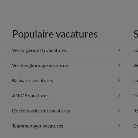
Populaire vacatures
S
Verzorgende IG vacatures
Jo
Verpleegkundige vacatures
We
Basisarts vacatures
Ta
ANIOS vacatures
C
Doktersassistent vacatures
R
Teammanager vacatures
Co