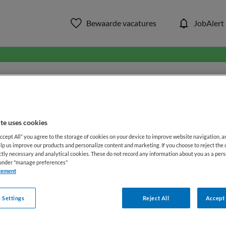
Bewaarde vacatures
JobAlert
in ons aanbod van zorg & welzi
WAAR
STRAAL
te uses cookies
Accept All” you agree to the storage of cookies on your device to improve website navigation, 
lp us improve our products and personalize content and marketing. If you choose to reject the 
ictly necessary and analytical cookies. These do not record any information about you as a pers
s under "manage preferences"
tement
 Settings
Reject All
Accept 
Functiegebied
Opleiding
Me