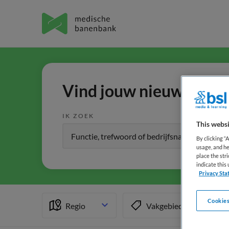
Vind jouw nieuwe baan 
IK ZOEK
This websi
By clicking “
usage, and he
place the str
indicate thi
Privacy Sta
Cookies
Regio
Vakgebied