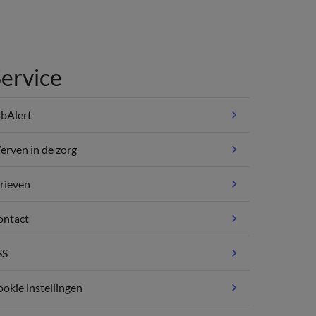
ervice
bAlert
rven in de zorg
rieven
ontact
SS
okie instellingen