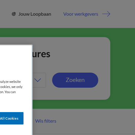
Jouw Loopbaan
Voor werkgevers
jn vacatures
Zoeken
analyze website
cookies, we only
on. You can
All Cookies
Wis filters
er filters