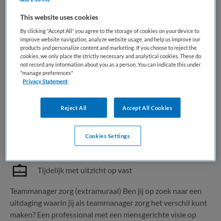
This website uses cookies
1 vacature gevonden
By clicking “Accept All” you agree to the storage of cookies on your device to
improve website navigation, analyze website usage, and help us improve our
products and personalize content and marketing. If you choose to reject the
cookies, we only place the strictly necessary and analytical cookies. These do
Teammanager zorg extramuraal 32-
not record any information about you as a person. You can indicate this under
"manage preferences"
36 uur Wassenaar
Privacy Statement
Amarosa
,
Wassenaar
Reject All
Accept All Cookies
HBO
Cookies Settings
Fulltime
Tijdelijk met uitzicht op vast
Teammanager zorg (extramuraal) Ben jij op zoek naar een
uitdaging waarin jij als teammanager zorg het verschil kunt
maken? Een professional met een mensgerichte visie op