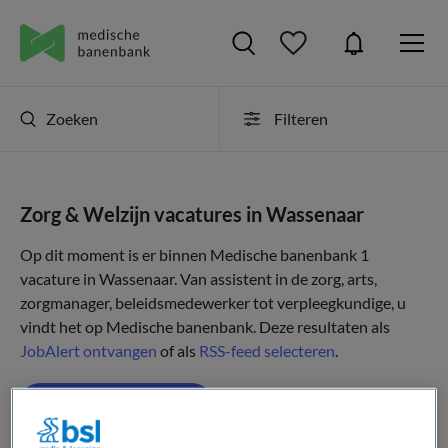
Zoeken
Filteren
Zorg & Welzijn vacatures in Wassenaar
Op dit moment is er binnen Medische banenbank 1
vacature in Wassenaar. Van assistent in de zorg, arts,
zorgmanager, beleidsmedewerker tot verpleegkundige, u
vindt het op Medische banenbank. Deze resultaten als
JobAlert ontvangen
of als
RSS-feed selecteren
.
JobAlert instellen