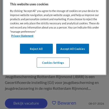
Lid raad van toezicht
This website uses cookies
By clicking “Accept All” you agree to the storage of cookies on your device to
improve website navigation, analyze website usage, and help us improve our
Jeugdbescherming Rotterdam Rijnmond - JBRR
products and personalize content and marketing. If you choose to reject the
via Movimento
,
Rotterdam
cookies, we only place the strictly necessary and analytical cookies. These do
not record any information about you as a person. You can indicate this under
"manage preferences"
WO
Privacy Statement
Parttime
Reject All
Accept All Cookies
Tijdelijk dienstverband
Cookies Settings
Tevens voorzitter commissie kwaliteit en veiligheid met een
warm hart en begrip van complexiteit De organisatie
Jeugdbescherming Rotterdam Rijnmond (JBRR) is een
Gecertificeerde instelling (GI) voor jeugdbescherming en
jeugdreclassering in de regio Rotterdam Rijnmond....
Bewaren
Bekijk vacature
08-07-2026