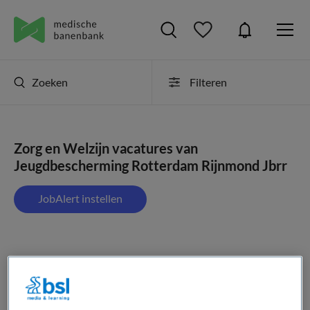
Zoeken
Filteren
Zorg en Welzijn vacatures van
Jeugdbescherming Rotterdam Rijnmond Jbrr
JobAlert instellen
1 vacature gevonden