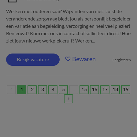
Werken met ouderen saai? Wij vinden van niet! Juist de
veranderende zorgvraag biedt jou als persoonlijk begeleider
een variatie aan begeleiding, verzorging en heel veel plezier!
Benieuwd? Kom met ons in contact of solliciteer direct! Hoe
ziet jouw nieuwe werkplek eruit? Werken...
Bewaren
Bekijk vacature
Eergisteren
1
2
3
4
5
...
15
16
17
18
19
(current)