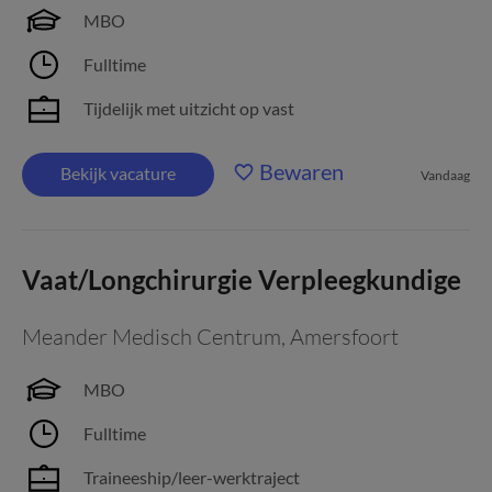
MBO
Fulltime
Tijdelijk met uitzicht op vast
Bewaren
Bekijk vacature
Vandaag
Vaat/Longchirurgie Verpleegkundige
Meander Medisch Centrum
,
Amersfoort
MBO
Fulltime
Traineeship/leer-werktraject