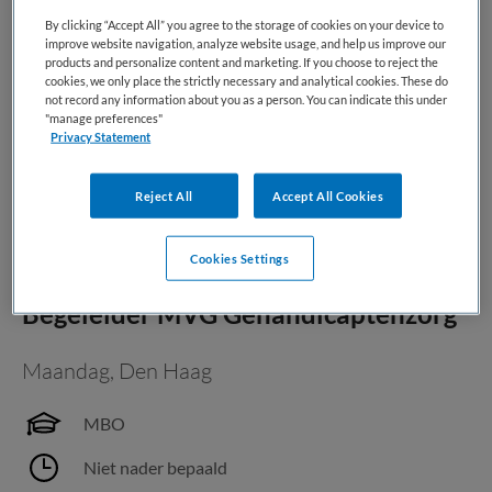
Maandag
,
Gouda
By clicking “Accept All” you agree to the storage of cookies on your device to
improve website navigation, analyze website usage, and help us improve our
MBO
products and personalize content and marketing. If you choose to reject the
cookies, we only place the strictly necessary and analytical cookies. These do
Niet nader bepaald
not record any information about you as a person. You can indicate this under
"manage preferences"
Privacy Statement
Vaste aanstelling
Reject All
Accept All Cookies
Bewaren
Bekijk vacature
Vandaag
Cookies Settings
Begeleider MVG Gehandicaptenzorg
Maandag
,
Den Haag
MBO
Niet nader bepaald