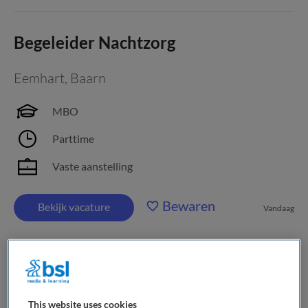
Begeleider Nachtzorg
Eemhart
,
Baarn
MBO
Parttime
Vaste aanstelling
Bewaren
Bekijk vacature
Vandaag
Begeleider LVB Gehandicaptenzorg
This website uses cookies