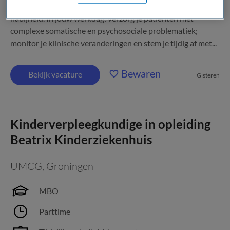
hoogwaardige zorg met overzicht, rust en professionele
nabijheid. In jouw werkdag: verzorg je patiënten met
complexe somatische en psychosociale problematiek;
monitor je klinische veranderingen en stem je tijdig af met...
Bewaren
Bekijk vacature
Gisteren
Kinderverpleegkundige in opleiding
Beatrix Kinderziekenhuis
UMCG
,
Groningen
MBO
Parttime