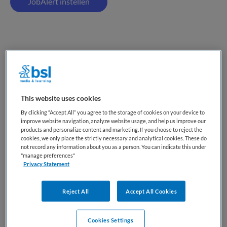
JobAlert instellen
3 vacatures gevonden
(Senior) Verpleegkundige
This website uses cookies
Expertisecentrum Tuberculose
By clicking “Accept All” you agree to the storage of cookies on your device to
improve website navigation, analyze website usage, and help us improve our
products and personalize content and marketing. If you choose to reject the
UMCG
,
Groningen
cookies, we only place the strictly necessary and analytical cookies. These do
not record any information about you as a person. You can indicate this under
"manage preferences"
MBO
Privacy Statement
Fulltime
Reject All
Accept All Cookies
Tijdelijk met uitzicht op vast
Jouw rol Als ervaren verpleegkundige combineer je
Cookies Settings