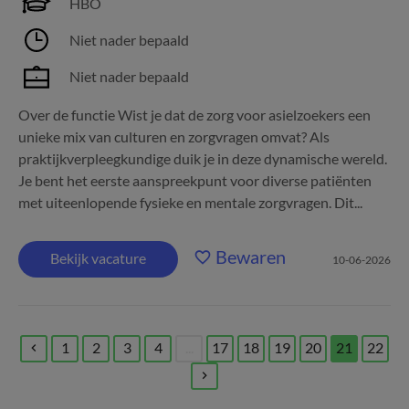
HBO
Niet nader bepaald
Niet nader bepaald
Over de functie Wist je dat de zorg voor asielzoekers een
unieke mix van culturen en zorgvragen omvat? Als
praktijkverpleegkundige duik je in deze dynamische wereld.
Je bent het eerste aanspreekpunt voor diverse patiënten
met uiteenlopende fysieke en mentale zorgvragen. Dit...
Bewaren
Bekijk vacature
10-06-2026
1
2
3
4
...
17
18
19
20
21
22
(current)