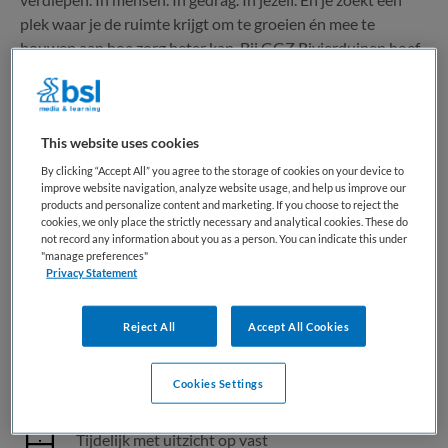
plek waar je de ruimte krijgt om te groeien én mee te
bouwen aan hoe zorg beter kan. Bij GGZ Rivierduinen hoef
je niet in één hokje te passen. Wij kijken samen...
Bewaren
Bekijk vacature
14-06-2026
This website uses cookies
By clicking “Accept All” you agree to the storage of cookies on your device to
improve website navigation, analyze website usage, and help us improve our
products and personalize content and marketing. If you choose to reject the
cookies, we only place the strictly necessary and analytical cookies. These do
Verpleegkundige Neuromodulatie
not record any information about you as a person. You can indicate this under
Amsterdam
"manage preferences"
Privacy Statement
GGZ inGeest
,
Amsterdam
Reject All
Accept All Cookies
MBO
Cookies Settings
Fulltime
Tijdelijk met uitzicht op vast