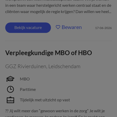
in een team waar herstelgericht werken centraal staat en de
cliënten waar mogelijk de regie krijgen? Dan willen we heel...
Bewaren
Bekijk vacature
17-06-2026
Verpleegkundige MBO of HBO
GGZ Rivierduinen
,
Leidschendam
MBO
Parttime
Tijdelijk met uitzicht op vast
?? Jij wilt meer dan “gewoon werken in de zorg” Je wilt je
verdiepen. In mensen. In gedrag. In jezelf. En je zoekt een