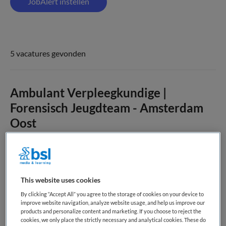
JobAlert instellen
5 vacatures gevonden
Ambulant Verpleegkundige |
Forensisch Jeugdteam - Amsterdam
Oost
Inforsa
,
Amsterdam
HBO
This website uses cookies
Fulltime
By clicking “Accept All” you agree to the storage of cookies on your device to
improve website navigation, analyze website usage, and help us improve our
products and personalize content and marketing. If you choose to reject the
Tijdelijk met uitzicht op vast
cookies, we only place the strictly necessary and analytical cookies. These do