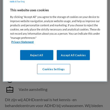
JobAlert instellen
This website uses cookies
By clicking “Accept All” you agree to the storage of cookies on your device to
improve website navigation, analyze website usage, and help us improve our
products and personalize content and marketing. If you choose to reject the
1 vacature gevonden
cookies, we only place the strictly necessary and analytical cookies. These do
not record any information about you as a person. You can indicate this under
"manage preferences"
Privacy Statement
Verpleegkundig specialist
Reject All
Accept All Cookies
ADHDcentraal
,
Nijmegen
HBO
Cookies Settings
Parttime
Vaste aanstelling
Dit zijn wij ADHDcentraal is het kennis- en
behandelcentrum voor ADHD bij volwassenen. Wij bieden