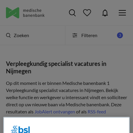
Zoeken
Filteren
3
Verpleegkundig specialist vacatures in
Nijmegen
Op dit moment is er binnen Medische banenbank 1
Verpleegkundig specialist vacatures in Nijmegen. Bekijk
welke functie en werkgever u interessant vindt en solliciteer
direct op uw nieuwe baan via Medische banenbank. Deze
resultaten als
JobAlert ontvangen
of als
RSS-feed
selecteren
.