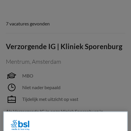
7 vacatures gevonden
Verzorgende IG | Kliniek Sporenburg
Mentrum
,
Amsterdam
MBO
Niet nader bepaald
Tijdelijk met uitzicht op vast
Als Verzorgende IG in onze kliniek Sporenburg in
Amsterdam Zeeburg bied je herstelondersteunende zorg
aan cliënten met ernstige psychiatrische aandoeningen. Je