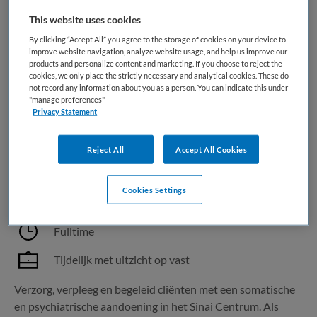
werkt vanuit de gedachte dat herstel mogelijk is en kijkt
This website uses cookies
daarbij niet alleen naar de kwetsbaarheid, maar juist ook...
By clicking “Accept All” you agree to the storage of cookies on your device to
improve website navigation, analyze website usage, and help us improve our
Bewaren
Bekijk vacature
products and personalize content and marketing. If you choose to reject the
04-08-2026
cookies, we only place the strictly necessary and analytical cookies. These do
not record any information about you as a person. You can indicate this under
"manage preferences"
Privacy Statement
Verzorgende IG Langdurige zorg
Reject All
Accept All Cookies
Sinai Centrum
,
Amsterdam
Cookies Settings
MBO
Fulltime
Tijdelijk met uitzicht op vast
Verzorg, verpleeg en begeleid cliënten met een somatische
en psychiatrische aandoening in het Sinai Centrum. Als