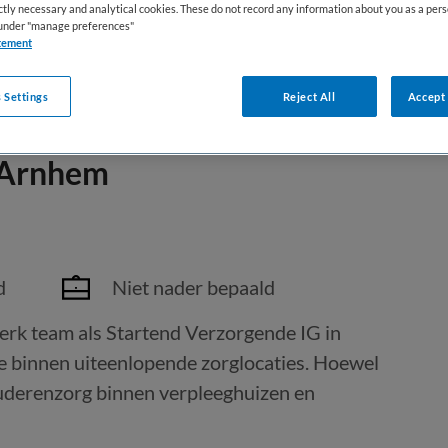
ictly necessary and analytical cookies. These do not record any information about you as a pers
s under "manage preferences"
tement
 Settings
Reject All
Accept 
 Arnhem
d
Niet nader bepaald
terk team als Startend Verzorgende IG in
binnen uiteenlopende zorglocaties. Hoewel
 ouderenzorg binnen verpleeghuizen en