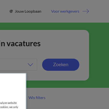
Jouw Loopbaan
Voor werkgevers
jn vacatures
Zoeken
Wis filters
er filters
analyze website
cookies, we only