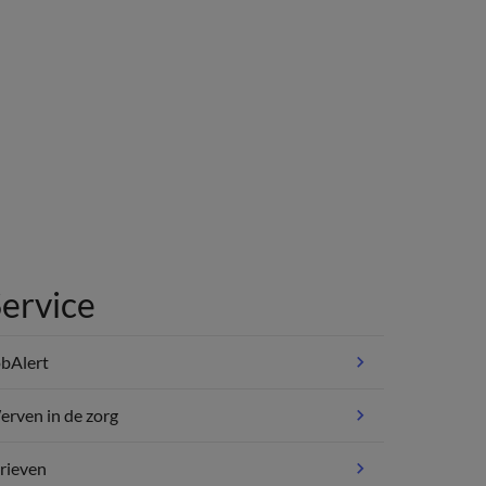
ervice
bAlert
rven in de zorg
rieven