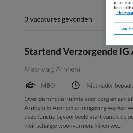
place the str
indicate thi
Privacy Sta
3 vacatures gevonden
Cookies
Startend Verzorgende IG
Maandag
,
Arnhem
MBO
Niet nader bepaal
Over de functie Ruimte voor zorg en een s
Arnhem In Arnhem en omgeving werken we 
deze functie bijvoorbeeld start vanuit de
kleinschalige woonvormen, kijken we...