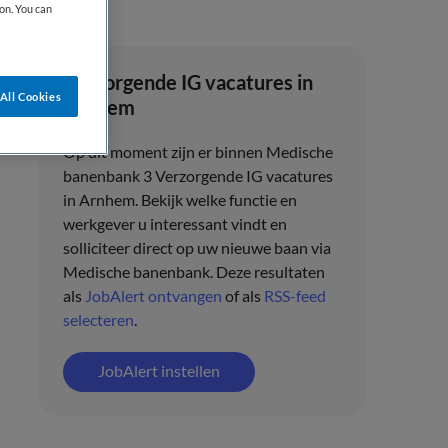
on. You can
Verzorgende IG vacatures in
All Cookies
Arnhem
Op dit moment zijn er binnen Medische
banenbank 3 Verzorgende IG vacatures
in Arnhem. Bekijk welke functie en
werkgever u interessant vindt en
solliciteer direct op uw nieuwe baan via
Medische banenbank. Deze resultaten
als
JobAlert ontvangen
of als
RSS-feed
selecteren
.
JobAlert instellen