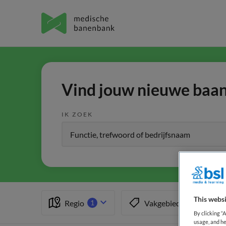
Vind jouw nieuwe baan 
IK ZOEK
This websi
Regio
Vakgebied
1
1
By clicking “
usage, and he