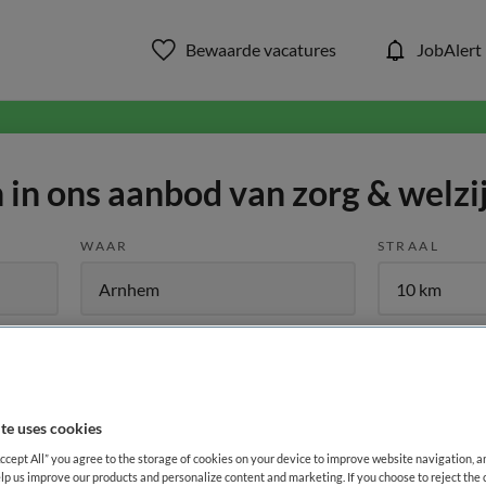
Bewaarde vacatures
JobAlert
in ons aanbod van zorg & welzi
WAAR
STRAAL
te uses cookies
Functiegebied
Opleiding
Me
1
Accept All” you agree to the storage of cookies on your device to improve website navigation, 
lp us improve our products and personalize content and marketing. If you choose to reject the 