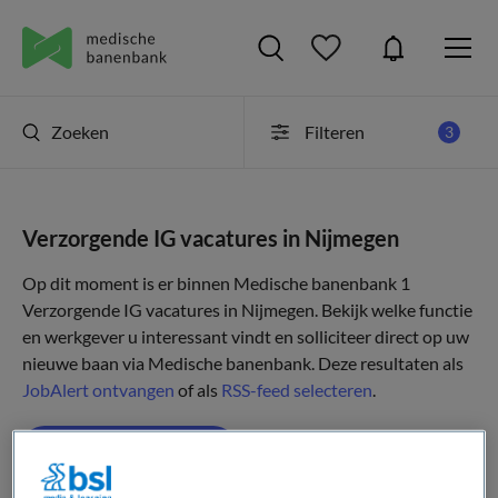
Zoeken
Filteren
3
Verzorgende IG vacatures in Nijmegen
Op dit moment is er binnen Medische banenbank 1
Verzorgende IG vacatures in Nijmegen. Bekijk welke functie
en werkgever u interessant vindt en solliciteer direct op uw
nieuwe baan via Medische banenbank. Deze resultaten als
JobAlert ontvangen
of als
RSS-feed selecteren
.
JobAlert instellen