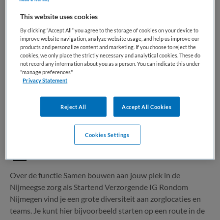
This website uses cookies
1 vacature gevonden
By clicking “Accept All” you agree to the storage of cookies on your device to
improve website navigation, analyze website usage, and help us improve our
products and personalize content and marketing. If you choose to reject the
cookies, we only place the strictly necessary and analytical cookies. These do
Startend Verzorgende IG Nijmegen
not record any information about you as a person. You can indicate this under
"manage preferences"
Privacy Statement
Maandag
,
Nijmegen
Reject All
Accept All Cookies
MBO
Niet nader bepaald
Cookies Settings
Niet nader bepaald
Over de functie Samen bouwen aan jouw plek in de
Nijmeegse zorg als Startend Verzorgende IG Rondom
Nijmegen vind je een grote diversiteit aan zorglocaties en
teams. Je kunt hier bijvoorbeeld starten op een route in de