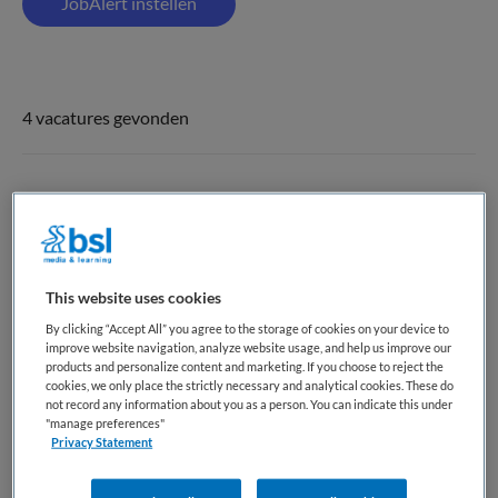
JobAlert instellen
4 vacatures gevonden
Floormanager OK
FlexClinics
,
Utrecht
This website uses cookies
HBO
By clicking “Accept All” you agree to the storage of cookies on your device to
improve website navigation, analyze website usage, and help us improve our
Fulltime
products and personalize content and marketing. If you choose to reject the
cookies, we only place the strictly necessary and analytical cookies. These do
Niet nader bepaald
not record any information about you as a person. You can indicate this under
"manage preferences"
Privacy Statement
Over Flexclinics Flexclinics is een zelfstandig
behandelcentrum (ZBC), dat is gespecialiseerd in