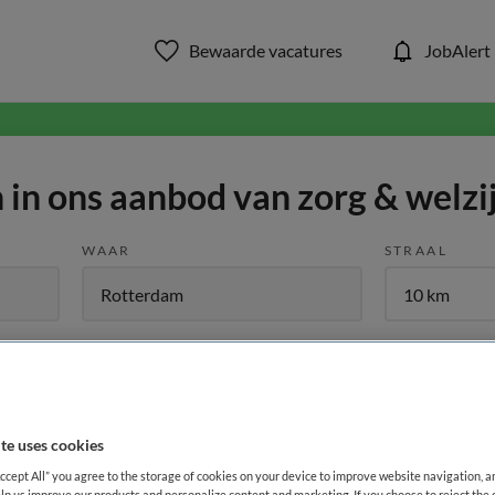
Bewaarde vacatures
JobAlert
in ons aanbod van zorg & welzi
WAAR
STRAAL
Functiegebied
Opleiding
Me
1
te uses cookies
Accept All” you agree to the storage of cookies on your device to improve website navigation, 
lp us improve our products and personalize content and marketing. If you choose to reject the 