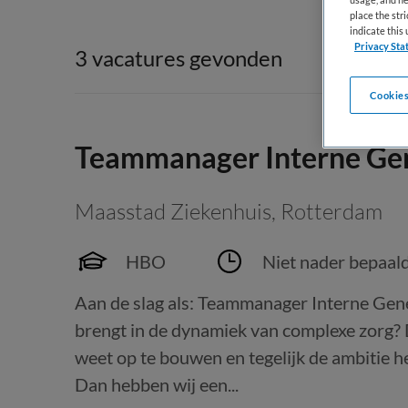
place the str
indicate thi
Privacy Sta
3 vacatures gevonden
Cookies
Teammanager Interne G
Maasstad Ziekenhuis
,
Rotterdam
HBO
Niet nader bepaal
Aan de slag als: Teammanager Interne Gene
brengt in de dynamiek van complexe zorg? D
weet op te bouwen en tegelijk de ambitie 
Dan hebben wij een...