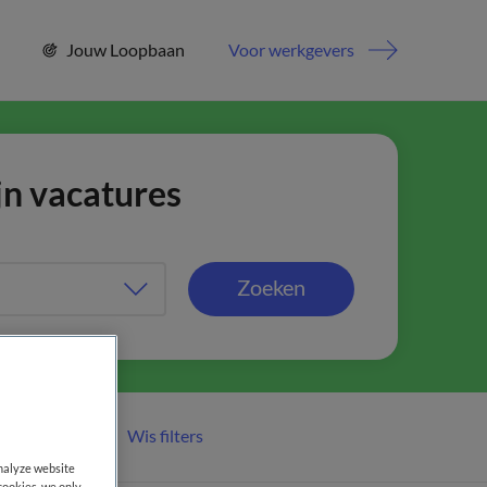
Jouw Loopbaan
Voor werkgevers
jn vacatures
Zoeken
Wis filters
er filters
analyze website
cookies, we only