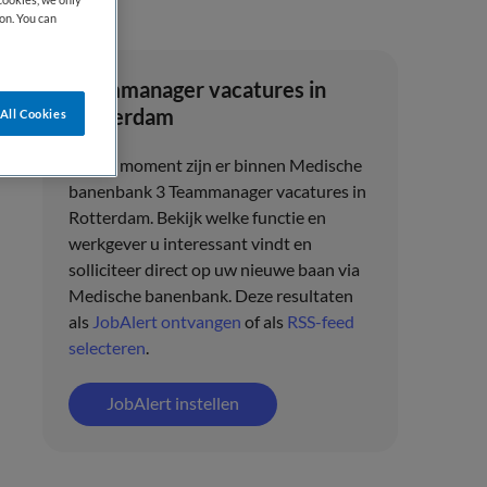
on. You can
Teammanager vacatures in
Rotterdam
All Cookies
Op dit moment zijn er binnen Medische
banenbank 3 Teammanager vacatures in
Rotterdam. Bekijk welke functie en
werkgever u interessant vindt en
solliciteer direct op uw nieuwe baan via
Medische banenbank. Deze resultaten
als
JobAlert ontvangen
of als
RSS-feed
selecteren
.
JobAlert instellen