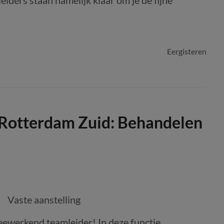
iders staan namelijk klaar om je de fijne
Eergisteren
Rotterdam Zuid: Behandelen
Vaste aanstelling
ewerkend teamleider! In deze functie