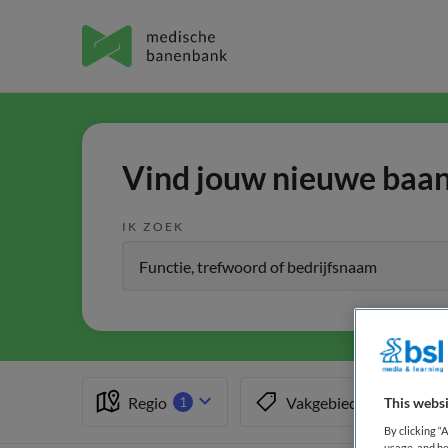
Vind jouw nieuwe baan 
IK ZOEK
Regio
Vakgebied
1
1
This websi
By clicking “
usage, and he