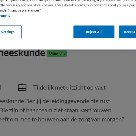
ictly necessary and analytical cookies. These do not record any information about you as a pers
s under "manage preferences"
tement
 Settings
Reject All
Accept 
eneeskunde
Uitgelicht
d
Tijdelijk met uitzicht op vast
eskunde Ben jij de leidinggevende die rust
ie zijn of haar team ziet staan, vertrouwen
heeft om mee te bouwen aan de zorg van morgen?