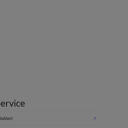
ervice
bAlert