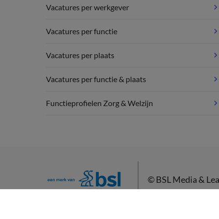
Vacatures per werkgever
Vacatures per functie
Vacatures per plaats
Vacatures per functie & plaats
Functieprofielen Zorg & Welzijn
©
BSL Media & Lea