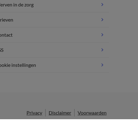
rven in de zorg
rieven
ontact
SS
okie instellingen
Privacy
Disclaimer
Voorwaarden