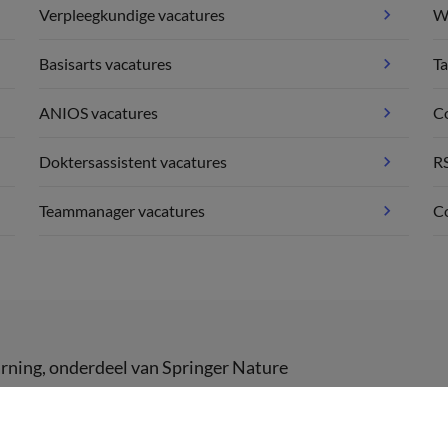
Verpleegkundige vacatures
We
Basisarts vacatures
Ta
ANIOS vacatures
C
Doktersassistent vacatures
R
Teammanager vacatures
Co
rning
, onderdeel van
Springer Nature