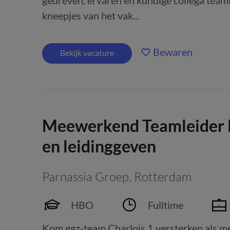
gedreven, ervaren en kundige collega teamle
kneepjes van het vak...
Bewaren
Bekijk vacature
Meewerkend Teamleider 
en leidinggeven
Parnassia Groep
,
Rotterdam
HBO
Fulltime
Kom ggz-team Charlois 1 versterken als me