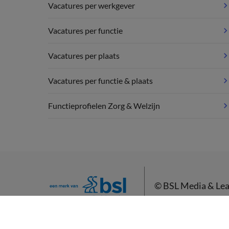
Vacatures per werkgever
Vacatures per functie
Vacatures per plaats
Vacatures per functie & plaats
Functieprofielen Zorg & Welzijn
©
BSL Media & Lea