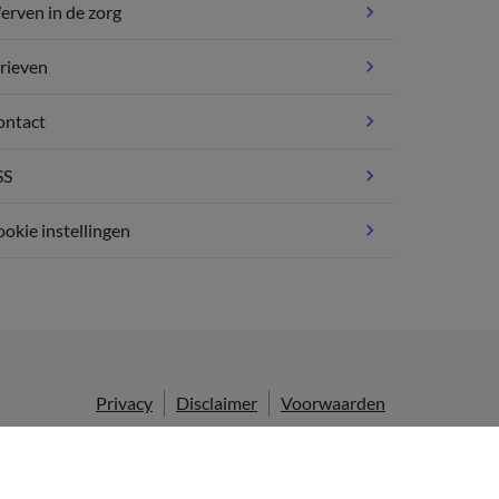
rven in de zorg
rieven
ontact
SS
okie instellingen
Privacy
Disclaimer
Voorwaarden