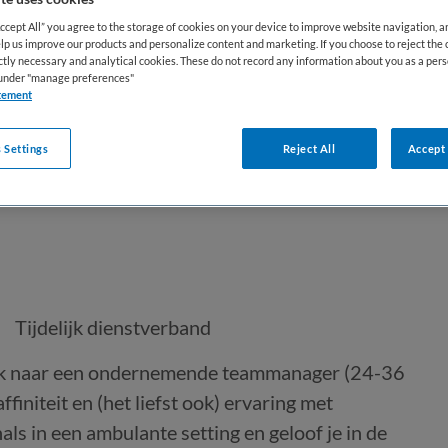
Accept All” you agree to the storage of cookies on your device to improve website navigation, 
lp us improve our products and personalize content and marketing. If you choose to reject the 
ictly necessary and analytical cookies. These do not record any information about you as a pers
s under "manage preferences"
tement
 Settings
Reject All
Accept 
h Angstcentrum (TOP-GGZ)
Tijdelijk dienstverband
oek naar een ondernemende teammanager (24-36
finiteit en (het liefst ook) ervaring met
ls in een ambulante setting en geloof je in de