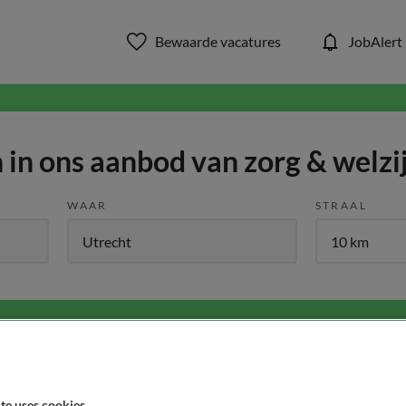
Bewaarde vacatures
JobAlert
in ons aanbod van zorg & welzi
WAAR
STRAAL
Functiegebied
Opleiding
Me
1
te uses cookies