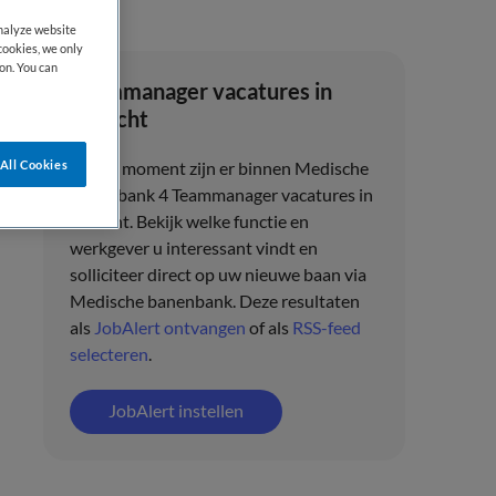
analyze website
cookies, we only
on. You can
Teammanager vacatures in
Utrecht
All Cookies
Op dit moment zijn er binnen Medische
banenbank 4 Teammanager vacatures in
Utrecht. Bekijk welke functie en
werkgever u interessant vindt en
solliciteer direct op uw nieuwe baan via
Medische banenbank. Deze resultaten
als
JobAlert ontvangen
of als
RSS-feed
selecteren
.
JobAlert instellen