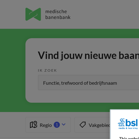
Vind jouw nieuwe baan 
IK ZOEK
Regio
Vakgebied
1
1
This websi