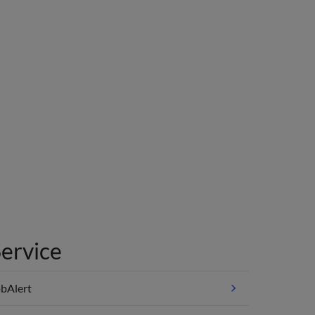
ervice
bAlert