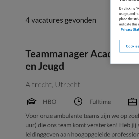
By clicking “
usage, and he
4 vacatures gevonden
place the str
indicate thi
Privacy Sta
Cookies
Teammanager Academisc
en Jeugd
Altrecht
,
Utrecht
HBO
Fulltime
Voor onze ambulante teams zijn we op z
uur) die ons team komt versterken! Heb jij af
leidinggeven aan hoogopgeleide professiona