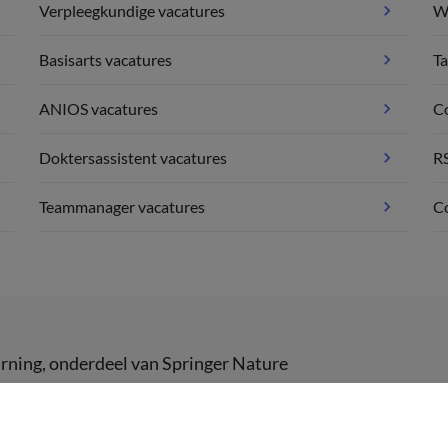
Verpleegkundige vacatures
We
Basisarts vacatures
Ta
ANIOS vacatures
C
Doktersassistent vacatures
R
Teammanager vacatures
Co
rning
, onderdeel van
Springer Nature