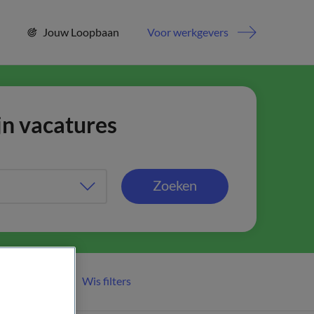
Jouw Loopbaan
Voor werkgevers
jn vacatures
Zoeken
Wis filters
er filters