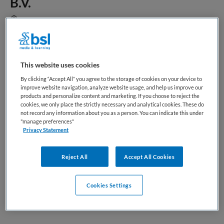
B.V.
Amersfoort
Alle vacatures
This website uses cookies
Lees meer
By clicking “Accept All” you agree to the storage of cookies on your device to
improve website navigation, analyze website usage, and help us improve our
ADRES
products and personalize content and marketing. If you choose to reject the
Hardwareweg 36, 3821 BM Amersfoort
cookies, we only place the strictly necessary and analytical cookies. These do
not record any information about you as a person. You can indicate this under
"manage preferences"
SOCIALS
Privacy Statement
Bekijk website
Reject All
Accept All Cookies
Cookies Settings
Vacatures van Brockmeyer
Vacaturemarketing B.V.