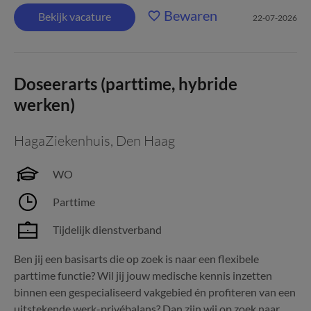
Bewaren
Bekijk vacature
22-07-2026
Doseerarts (parttime, hybride
werken)
HagaZiekenhuis
,
Den Haag
WO
Parttime
Tijdelijk dienstverband
Ben jij een basisarts die op zoek is naar een flexibele
parttime functie? Wil jij jouw medische kennis inzetten
binnen een gespecialiseerd vakgebied én profiteren van een
uitstekende werk-privébalans? Dan zijn wij op zoek naar