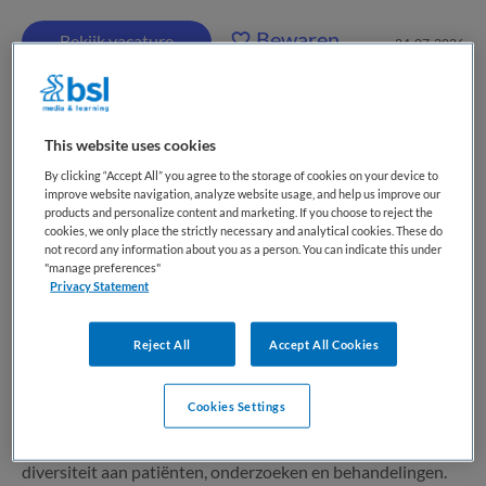
Bewaren
Bekijk vacature
24-07-2026
Technisch Oogheelkundig Assistent
This website uses cookies
(TOA)
By clicking “Accept All” you agree to the storage of cookies on your device to
improve website navigation, analyze website usage, and help us improve our
products and personalize content and marketing. If you choose to reject the
HagaZiekenhuis
,
Zoetermeer | Den Haag
cookies, we only place the strictly necessary and analytical cookies. These do
not record any information about you as a person. You can indicate this under
"manage preferences"
MBO
Privacy Statement
Parttime
Reject All
Accept All Cookies
Tijdelijk met uitzicht op vast
Cookies Settings
Wat zoek jij in een nieuwe baan? Kiezen voor de (over)stap
naar het HagaZiekenhuis, betekent kiezen voor een grote
diversiteit aan patiënten, onderzoeken en behandelingen.