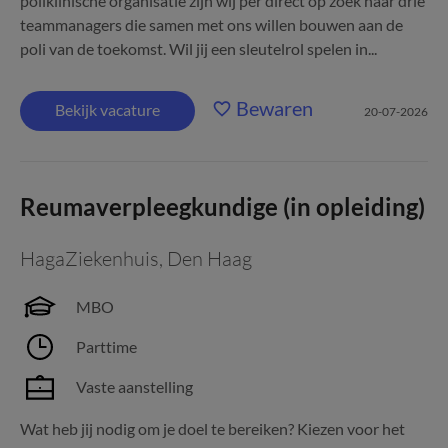
poliklinische organisatie zijn wij per direct op zoek naar drie
teammanagers die samen met ons willen bouwen aan de
poli van de toekomst. Wil jij een sleutelrol spelen in...
Bewaren
Bekijk vacature
20-07-2026
Reumaverpleegkundige (in opleiding)
HagaZiekenhuis
,
Den Haag
MBO
Parttime
Vaste aanstelling
Wat heb jij nodig om je doel te bereiken? Kiezen voor het