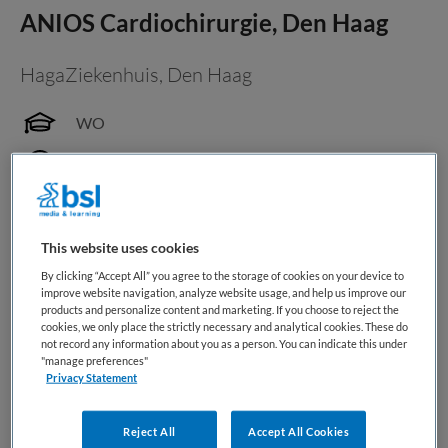
ANIOS Cardiochirurgie, Den Haag
HagaZiekenhuis
,
Den Haag
WO
Fulltime
Tijdelijk dienstverband
Waar klopt jouw hart sneller van? Bij ons ambitieuze
This website uses cookies
Hartcentrum bouw jij de sterkste basis voor jouw carrière.
By clicking “Accept All” you agree to the storage of cookies on your device to
Dit ben jij Autonoom, eerlijk en oprecht betrokken. Jij hebt
improve website navigation, analyze website usage, and help us improve our
products and personalize content and marketing. If you choose to reject the
de grote wens om verschil te maken in het leven van onze
cookies, we only place the strictly necessary and analytical cookies. These do
cardiochirurgische patiënten. En...
not record any information about you as a person. You can indicate this under
"manage preferences"
Privacy Statement
Bewaren
Bekijk vacature
19-06-2026
Reject All
Accept All Cookies