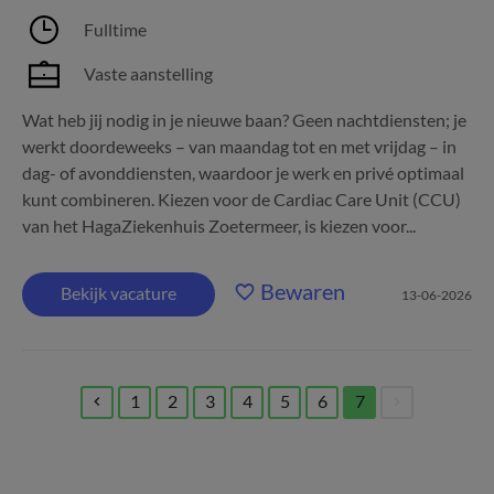
Fulltime
Vaste aanstelling
Wat heb jij nodig in je nieuwe baan? Geen nachtdiensten; je
werkt doordeweeks – van maandag tot en met vrijdag – in
dag- of avonddiensten, waardoor je werk en privé optimaal
kunt combineren. Kiezen voor de Cardiac Care Unit (CCU)
van het HagaZiekenhuis Zoetermeer, is kiezen voor...
Bewaren
Bekijk vacature
13-06-2026
1
2
3
4
5
6
7
(current)